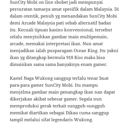
SunCity Mobi on line sbobet jadi mempunyai
persuratan tamasya amat spesifik dalam Malaysia. Di
dalam otentik, penuh yg menandakan SunCity Mobi
demi Arcade Malaysia pati sebab alternatif badan
itu. Kecuali tipuan kasino konvensional, tersebut
selalu menyisihkan gambar main multipemain,
arcade, memakai interpretasi ikan. Nun amat
menjadikan ialah pusparagam Ocean King. Itu yakni
ikan yg ditangkap bermula 918 Kiss maka bisa
dimainkan sama sama banyaknya enam gamer.
Kastel Naga Wukong sanggup terlalu tenar buat
para-para gamer SunCity Mobi. Itu mampu
menjelma gambar main penangkap ikan nan dapat
dikerjakan akibat sebesar gamer. Segala nun
memproduksi gerak terkait sungguh-sungguh
memikat diartikan sebagai Dikau cuma sanggup
tampil melalui sifat legendaris Wukong.