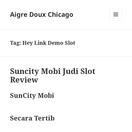
Aigre Doux Chicago
MENU
DAN
WIDGET
Tag:
Hey Link Demo Slot
Suncity Mobi Judi Slot
Review
SunCity Mobi
Secara Tertib