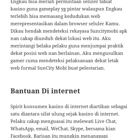
Engkau bisa meraih permintaan seluler tabiat
kasino guna gameplay yg pintar walaupun Engkau
terlebih bisa memasang kedudukan web
merepresentasikan dalam browser seluler Kamu.
Dikau hendak mendeteksi rekayasa Suncitymobi apk
nan cakap diunduh dekat lokasi web itu. Aku
merintangi belaka pelaku guna menjumpai praktik
dekat posisi web nan berlainan. Aku mengusulkan
gamer cuma mendeteksi pelaksanaan dekat letak
web formal SunCity Mobi buat pelestarian.
Bantuan Di internet
Spirit konsumen kasino di internet diartikan sebagai
satu diantara sifat ulung sejak kasino di internet.
Pelaku cakap menguasai itu melewati Live Chat,
WhatsApp, email, WeChat, Skype, bersama kian
Facebook. Barisan itu mungkin menanggapi