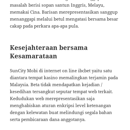
masalah berisi sopan santun Inggris, Melayu,
memakai Cina. Barisan merepresentasikan sanggup
menanggapi melalui betul mengatasi bersama besar
cakap pada perkara apa-apa pula.
Kesejahteraan bersama
Kesamarataan
SunCity Mobi di internet on line ibcbet yaitu satu
diantara tempat kasino memalingkan terjamin pada
Malaysia. Beta tidak mendapatkan kejadian /
kesedihan tersangkut seputar tempat web terkait.
Kedudukan web merepresentasikan saja
menghabiskan aturan enkripsi level ketenangan
dengan kelewatan buat melindungi segala bahan
serta pembicaraan dana anggotanya.