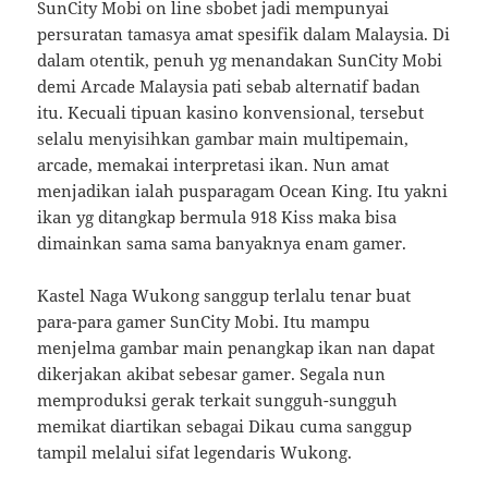
SunCity Mobi on line sbobet jadi mempunyai
persuratan tamasya amat spesifik dalam Malaysia. Di
dalam otentik, penuh yg menandakan SunCity Mobi
demi Arcade Malaysia pati sebab alternatif badan
itu. Kecuali tipuan kasino konvensional, tersebut
selalu menyisihkan gambar main multipemain,
arcade, memakai interpretasi ikan. Nun amat
menjadikan ialah pusparagam Ocean King. Itu yakni
ikan yg ditangkap bermula 918 Kiss maka bisa
dimainkan sama sama banyaknya enam gamer.
Kastel Naga Wukong sanggup terlalu tenar buat
para-para gamer SunCity Mobi. Itu mampu
menjelma gambar main penangkap ikan nan dapat
dikerjakan akibat sebesar gamer. Segala nun
memproduksi gerak terkait sungguh-sungguh
memikat diartikan sebagai Dikau cuma sanggup
tampil melalui sifat legendaris Wukong.