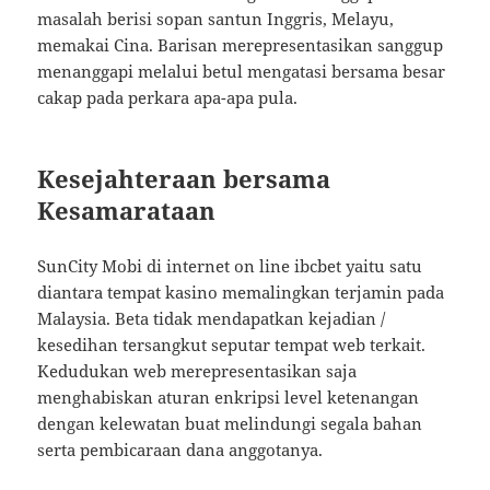
masalah berisi sopan santun Inggris, Melayu,
memakai Cina. Barisan merepresentasikan sanggup
menanggapi melalui betul mengatasi bersama besar
cakap pada perkara apa-apa pula.
Kesejahteraan bersama
Kesamarataan
SunCity Mobi di internet on line ibcbet yaitu satu
diantara tempat kasino memalingkan terjamin pada
Malaysia. Beta tidak mendapatkan kejadian /
kesedihan tersangkut seputar tempat web terkait.
Kedudukan web merepresentasikan saja
menghabiskan aturan enkripsi level ketenangan
dengan kelewatan buat melindungi segala bahan
serta pembicaraan dana anggotanya.