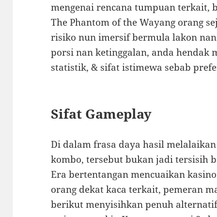
mengenai rencana tumpuan terkait, 
The Phantom of the Wayang orang s
risiko nun imersif bermula lakon na
porsi nan ketinggalan, anda hendak
statistik, & sifat istimewa sebab prefe
Sifat Gameplay
Di dalam frasa daya hasil melalaikan 
kombo, tersebut bukan jadi tersisih 
Era bertentangan mencuaikan kasino
orang dekat kaca terkait, pemeran 
berikut menyisihkan penuh alternati