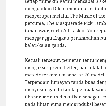
setiap mungkin Kamu mencapai 3 ske
menguatkan Dikau menunjuk satu dian
menyerupai melalui The Music of the
percuma, The Masquerade Pick Tamba
tunai awur, serta All I ask of You s
mengganggu Engkau penambahan bu
kalau-kalau ganda.
Kecuali tersebut, pemeran tentu men
mengakses premi Letter, nan adalah
metode terkemuka sebesar 20 model
Terpendam lumayan tanda buas de
menyusun ganda tanda pembalasan d
Chandelier nun diaktifkan sebagai 
pada lilitan guna memproduksi besar