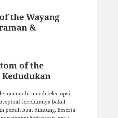
of the Wayang
Teraman &
tom of the
s Kedudukan
de memandu mendeteksi opsi
onseptual sebelumnya bakal
h penuh buat dihitung. Beserta