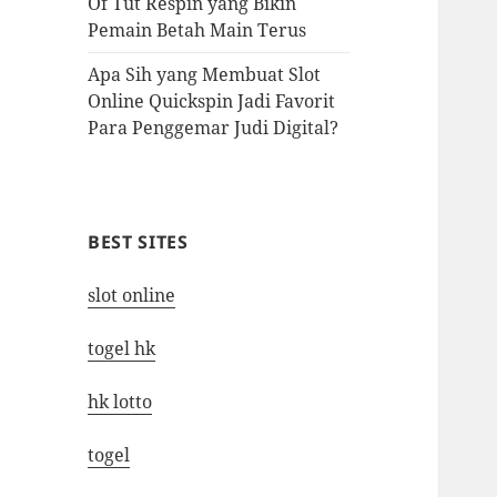
Of Tut Respin yang Bikin
Pemain Betah Main Terus
Apa Sih yang Membuat Slot
Online Quickspin Jadi Favorit
Para Penggemar Judi Digital?
BEST SITES
slot online
togel hk
hk lotto
togel