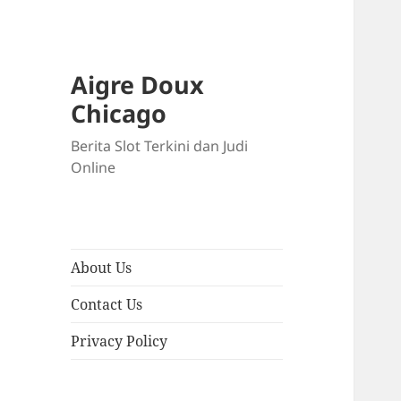
Aigre Doux
Chicago
Berita Slot Terkini dan Judi
Online
About Us
Contact Us
Privacy Policy