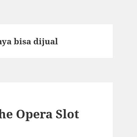
ya bisa dijual
he Opera Slot