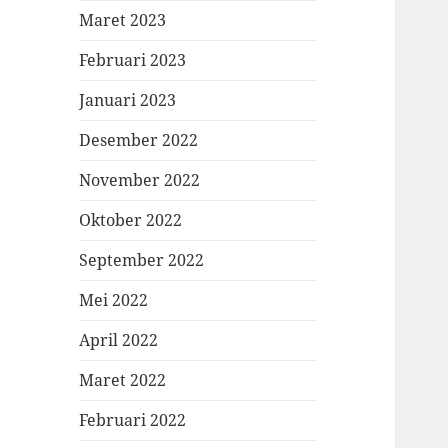
Maret 2023
Februari 2023
Januari 2023
Desember 2022
November 2022
Oktober 2022
September 2022
Mei 2022
April 2022
Maret 2022
Februari 2022