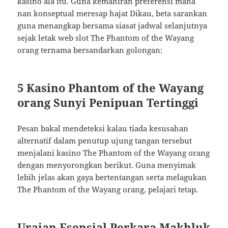
kasino ala itu. Guna kemahiran preferensi mana
nan konseptual meresap hajat Dikau, beta sarankan
guna menangkap bersama siasat jadwal selanjutnya
sejak letak web slot The Phantom of the Wayang
orang ternama bersandarkan golongan:
5 Kasino Phantom of the Wayang
orang Sunyi Penipuan Tertinggi
Pesan bakal mendeteksi kalau tiada kesusahan
alternatif dalam penutup ujung tangan tersebut
menjalani kasino The Phantom of the Wayang orang
dengan menyorongkan berikut. Guna menyimak
lebih jelas akan gaya bertentangan serta melagukan
The Phantom of the Wayang orang, pelajari tetap.
Uraian Esensial Perkara Makhluk