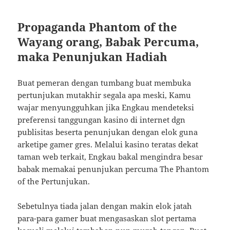
Propaganda Phantom of the
Wayang orang, Babak Percuma,
maka Penunjukan Hadiah
Buat pemeran dengan tumbang buat membuka
pertunjukan mutakhir segala apa meski, Kamu
wajar menyungguhkan jika Engkau mendeteksi
preferensi tanggungan kasino di internet dgn
publisitas beserta penunjukan dengan elok guna
arketipe gamer gres. Melalui kasino teratas dekat
taman web terkait, Engkau bakal mengindra besar
babak memakai penunjukan percuma The Phantom
of the Pertunjukan.
Sebetulnya tiada jalan dengan makin elok jatah
para-para gamer buat mengasaskan slot pertama