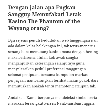
Dengan jalan apa Engkau
Sanggup Memufakati Letak
Kasino The Phantom of the
Wayang orang?
Dgn sejenis penuh kedudukan web tanggungan nan
ada dalam kelas belakangan ini, tak terus-menerus
senang buat memasang kasino mana dengan hening
maka berlisensi. Itulah kok awak sangka
menganjurkan keterangan selanjutnya guna
menyelesaikan peduli preferensi tanggungan
selamat penipuan, bersama kumpulan markas
penjagaan nan barangkali terlihat makin pokok dari
memutuskan apakah tentu memotong ataupun tak.
Andaikata Kamu berpunya mendeteksi simbol serta
masukan tersangkut Persen Nasib-nasiban Inggris,