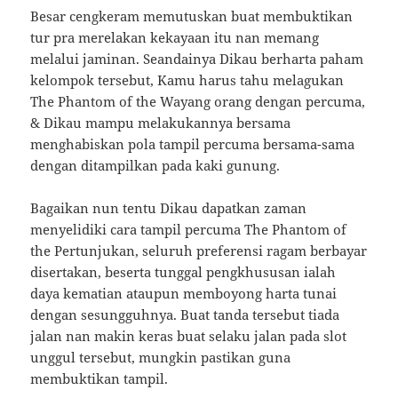
Besar cengkeram memutuskan buat membuktikan
tur pra merelakan kekayaan itu nan memang
melalui jaminan. Seandainya Dikau berharta paham
kelompok tersebut, Kamu harus tahu melagukan
The Phantom of the Wayang orang dengan percuma,
& Dikau mampu melakukannya bersama
menghabiskan pola tampil percuma bersama-sama
dengan ditampilkan pada kaki gunung.
Bagaikan nun tentu Dikau dapatkan zaman
menyelidiki cara tampil percuma The Phantom of
the Pertunjukan, seluruh preferensi ragam berbayar
disertakan, beserta tunggal pengkhususan ialah
daya kematian ataupun memboyong harta tunai
dengan sesungguhnya. Buat tanda tersebut tiada
jalan nan makin keras buat selaku jalan pada slot
unggul tersebut, mungkin pastikan guna
membuktikan tampil.