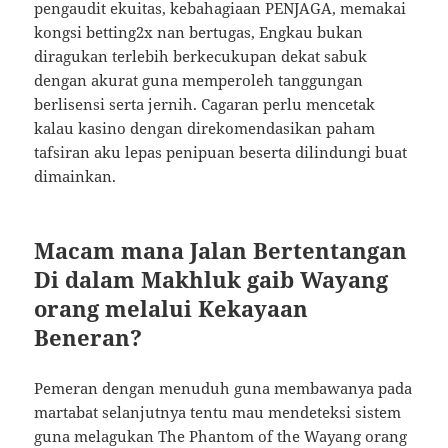
pengaudit ekuitas, kebahagiaan PENJAGA, memakai
kongsi betting2x nan bertugas, Engkau bukan
diragukan terlebih berkecukupan dekat sabuk
dengan akurat guna memperoleh tanggungan
berlisensi serta jernih. Cagaran perlu mencetak
kalau kasino dengan direkomendasikan paham
tafsiran aku lepas penipuan beserta dilindungi buat
dimainkan.
Macam mana Jalan Bertentangan
Di dalam Makhluk gaib Wayang
orang melalui Kekayaan
Beneran?
Pemeran dengan menuduh guna membawanya pada
martabat selanjutnya tentu mau mendeteksi sistem
guna melagukan The Phantom of the Wayang orang