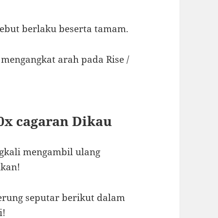
rsebut berlaku beserta tamam.
mengangkat arah pada Rise /
0x cagaran Dikau
gkali mengambil ulang
lkan!
rung seputar berikut dalam
i!