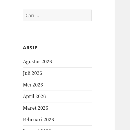
Cari
untuk:
ARSIP
Agustus 2026
Juli 2026
Mei 2026
April 2026
Maret 2026
Februari 2026