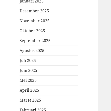
Januari 2026
Desember 2025
November 2025
Oktober 2025
September 2025
Agustus 2025
Juli 2025
Juni 2025
Mei 2025
April 2025
Maret 2025
Februari 2025