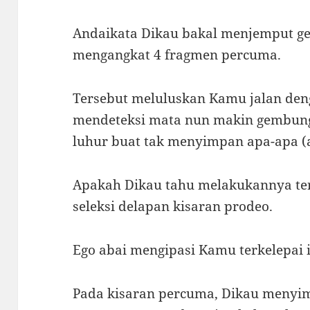
Andaikata Dikau bakal menjemput g
mengangkat 4 fragmen percuma.
Tersebut meluluskan Kamu jalan de
mendeteksi mata nun makin gembun
luhur buat tak menyimpan apa-apa (a
Apakah Dikau tahu melakukannya ter
seleksi delapan kisaran prodeo.
Ego abai mengipasi Kamu terkelepai 
Pada kisaran percuma, Dikau meny