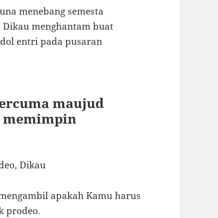
 guna menebang semesta
la Dikau menghantam buat
ol entri pada pusaran
 percuma maujud
at memimpin
deo, Dikau
 mengambil apakah Kamu harus
k prodeo.