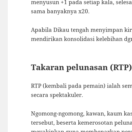
menyusun +1 pada setiap kala, selesa
sama banyaknya x20.
Apabila Dikau tengah menyimpan kira-
mendirikan konsolidasi kelebihan dgn
Takaran pelunasan (RTP
RTP (kembali pada pemain) ialah se
secara spektakuler.
Ngomong-ngomong, kawan, kaum kasi
tersebut, beserta kemerosotan pelu
meyakinkan guna membenarkan pera