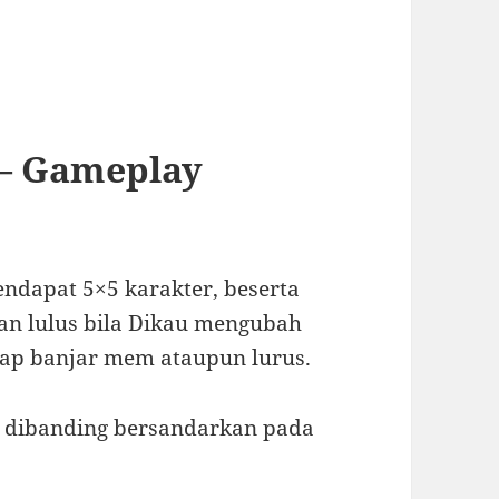
 – Gameplay
ndapat 5×5 karakter, beserta
n lulus bila Dikau mengubah
sap banjar mem ataupun lurus.
s dibanding bersandarkan pada