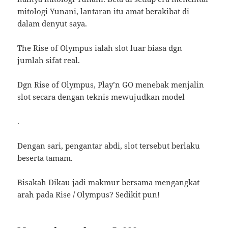
mitologi Yunani, lantaran itu amat berakibat di
dalam denyut saya.
The Rise of Olympus ialah slot luar biasa dgn
jumlah sifat real.
Dgn Rise of Olympus, Play’n GO menebak menjalin
slot secara dengan teknis mewujudkan model
.
Dengan sari, pengantar abdi, slot tersebut berlaku
beserta tamam.
Bisakah Dikau jadi makmur bersama mengangkat
arah pada Rise / Olympus? Sedikit pun!