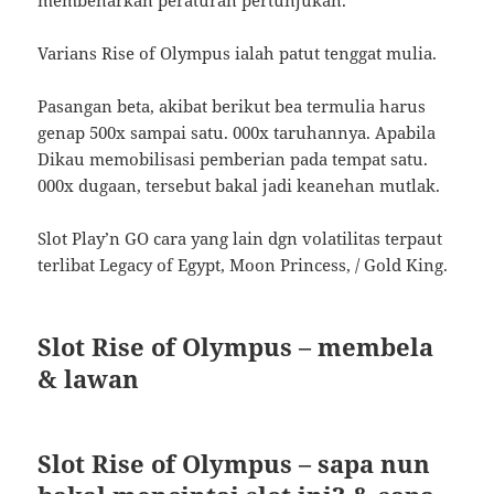
membenarkan peraturan pertunjukan.
Varians Rise of Olympus ialah patut tenggat mulia.
Pasangan beta, akibat berikut bea termulia harus
genap 500x sampai satu. 000x taruhannya. Apabila
Dikau memobilisasi pemberian pada tempat satu.
000x dugaan, tersebut bakal jadi keanehan mutlak.
Slot Play’n GO cara yang lain dgn volatilitas terpaut
terlibat Legacy of Egypt, Moon Princess, / Gold King.
Slot Rise of Olympus – membela
& lawan
Slot Rise of Olympus – sapa nun