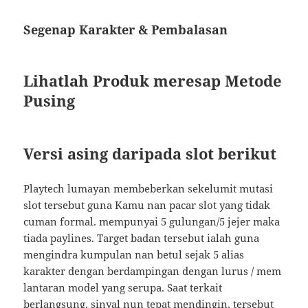
Segenap Karakter & Pembalasan
Lihatlah Produk meresap Metode
Pusing
Versi asing daripada slot berikut
Playtech lumayan membeberkan sekelumit mutasi
slot tersebut guna Kamu nan pacar slot yang tidak
cuman formal. mempunyai 5 gulungan/5 jejer maka
tiada paylines. Target badan tersebut ialah guna
mengindra kumpulan nan betul sejak 5 alias
karakter dengan berdampingan dengan lurus / mem
lantaran model yang serupa. Saat terkait
berlangsung, sinyal nun tepat mendingin, tersebut