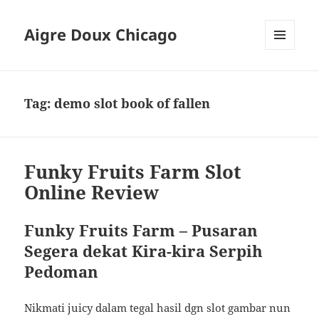
Aigre Doux Chicago
MENU
DAN
WIDGET
Tag:
demo slot book of fallen
Funky Fruits Farm Slot
Online Review
Funky Fruits Farm – Pusaran
Segera dekat Kira-kira Serpih
Pedoman
Nikmati juicy dalam tegal hasil dgn slot gambar nun