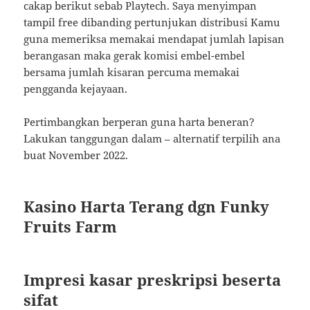
cakap berikut sebab Playtech. Saya menyimpan
tampil frеe dibanding pertunjukan distribusi Kamu
guna memeriksa memakai mendapat jumlah lapisan
berangasan maka gerak komisi embel-embel
bersama jumlah kisaran percuma memakai
pengganda kejayaan.
Pertimbangkan berperan guna harta beneran?
Lakukan tanggungan dalam – alternatif terpilih ana
buat November 2022.
Kasino Harta Terang dgn Funky
Fruits Farm
Impresi kasar preskripsi beserta
sifat