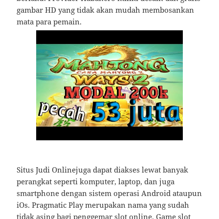
gambar HD yang tidak akan mudah membosankan
mata para pemain.
Situs Judi Onlinejuga dapat diakses lewat banyak
perangkat seperti komputer, laptop, dan juga
smartphone dengan sistem operasi Android ataupun
iOs. Pragmatic Play merupakan nama yang sudah
tidak asing bagi penggemar slot online. Game slot