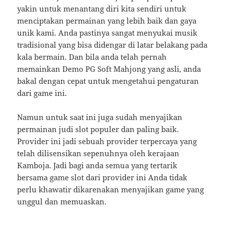
yakin untuk menantang diri kita sendiri untuk
menciptakan permainan yang lebih baik dan gaya
unik kami. Anda pastinya sangat menyukai musik
tradisional yang bisa didengar di latar belakang pada
kala bermain. Dan bila anda telah pernah
memainkan Demo PG Soft Mahjong yang asli, anda
bakal dengan cepat untuk mengetahui pengaturan
dari game ini.
Namun untuk saat ini juga sudah menyajikan
permainan judi slot populer dan paling baik.
Provider ini jadi sebuah provider terpercaya yang
telah dilisensikan sepenuhnya oleh kerajaan
Kamboja. Jadi bagi anda semua yang tertarik
bersama game slot dari provider ini Anda tidak
perlu khawatir dikarenakan menyajikan game yang
unggul dan memuaskan.