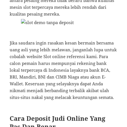
antara pesaing mereka tidak berarti bahwa kualitas
mesin slot terpercaya mereka lebih rendah dari
kualitas pesaing mereka.
Jika saudara ingin rasakan kesan bermain bersama
uang asli yang lebih melawan, janganlah lupa untuk
cobalah website Slot online referensi kami. Para
calon pemain harus mempunyai rekening bank
lokal terpercaya di Indonesia layaknya bank BCA,
BRI, Mandiri, BNI dan CIMB Niaga atau akun E-
Wallet. Keseruan yang selayaknya dapat Anda
nikmati menjadi berbanding terbalik akibat ulah
situs-situs nakal yang melacak keuntungan semata.
Cara Deposit Judi Online Yang
Pas Dan Benar