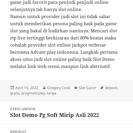
game judi favorit para penjudi penjudi online
selanjutnya tak hanya slot online.
Namun untuk provider judi slot ini tidak sabar
untuk memberikan pesona paling baik pada game
slot yang bakal di hadirkan nantinya. Mencari slot
rtp live tertinggi berkisaran dari 80% keatas maka
cobalah provider slot online jackpot terbesar
bernama Advant play indonesia. Langkah pertama
akses situs judi slot online paling baik Slot Demo
melalui link web resmi maupun link alternatif.
Diposkan
Penulis
Kategori
Tag
April 19, 2022
Gregory Cook
Slot Gacor
deposit
,
pada
gratis
,
pragmaticplay
,
tanpa
Navigasi
SEBELUMNYA
pos
Slot Demo Pg Soft Mirip Asli 2022
Pos
sebelumnya:
BERIKUT