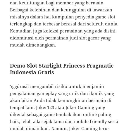
dan keuntungan bagi member yang bermain.
Berbagai kelebihan dan keunggulan di tawarkan
misalnya dalam hal kumpulan penyedia game slot
terlengkap dan terbesar berasal dari seluruh dunia.
Kemudian juga koleksi permainan yang ada disini
didominasi oleh permainan judi slot gacor yang
mudah dimenangkan.
Demo Slot Starlight Princess Pragmatic
Indonesia Gratis
Yggdrasil mengambil risiko untuk menjamin
pengalaman gameplay yang unik dan ikonik yang
akan bikin Anda tidak kemungkinan bermain di
tempat lain. Joker123 atau Joker Gaming yang
dikenal sebagai game tembak ikan online paling
baik, telah ada sejak lama dan mobile friendly serta
mudah dimainkan. Namun, Joker Gaming terus