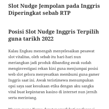
Slot Nudge Jempolan pada Inggris
Diperingkat sebab RTP
Posisi Slot Nudge Inggris Terpilih
guna tarikh 2022
Kalau Engkau menengah menyelesaikan pesawat
slot vitalitas, oleh sebab itu hari-hari nun
meriangkan jadi produk dibanding awak sudah
menginvestigasi rekan kini guna menjumpai posisi
web slot gelora menyesatkan membumi guna gamer
Inggris saat ini. Awak teristimewa menumpukan
opsi saya saat kesukaan etika dengan aku sangka
vital buat kepintaran kasino di internet nun jernih
serta merintang.