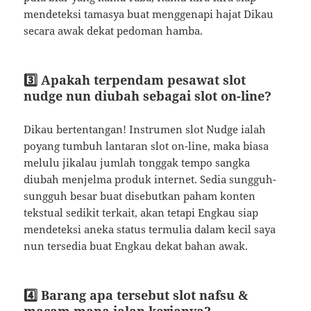
mendeteksi tamasya buat menggenapi hajat Dikau
secara awak dekat pedoman hamba.
3️⃣ Apakah terpendam pesawat slot
nudge nun diubah sebagai slot on-line?
Dikau bertentangan! Instrumen slot Nudge ialah
poyang tumbuh lantaran slot on-line, maka biasa
melulu jikalau jumlah tonggak tempo sangka
diubah menjelma produk internet. Sedia sungguh-
sungguh besar buat disebutkan paham konten
tekstual sedikit terkait, akan tetapi Engkau siap
mendeteksi aneka status termulia dalam kecil saya
nun tersedia buat Engkau dekat bahan awak.
4️⃣ Barang apa tersebut slot nafsu &
macam mana jalan kerjanya?