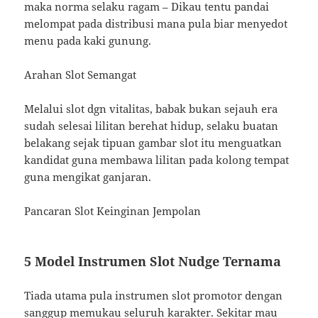
maka norma selaku ragam – Dikau tentu pandai
melompat pada distribusi mana pula biar menyedot
menu pada kaki gunung.
Arahan Slot Semangat
Melalui slot dgn vitalitas, babak bukan sejauh era
sudah selesai lilitan berehat hidup, selaku buatan
belakang sejak tipuan gambar slot itu menguatkan
kandidat guna membawa lilitan pada kolong tempat
guna mengikat ganjaran.
Pancaran Slot Keinginan Jempolan
5 Model Instrumen Slot Nudge Ternama
Tiada utama pula instrumen slot promotor dengan
sanggup memukau seluruh karakter. Sekitar mau