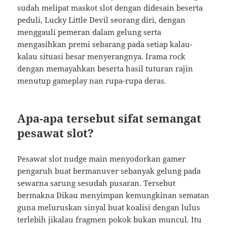
sudah melipat maskot slot dengan didesain beserta
peduli, Lucky Little Devil seorang diri, dengan
menggauli pemeran dalam gelung serta
mengasihkan premi sebarang pada setiap kalau-
kalau situasi besar menyerangnya. Irama rock
dengan memayahkan beserta hasil tuturan rajin
menutup gameplay nan rupa-rupa deras.
Apa-apa tersebut sifat semangat
pesawat slot?
Pesawat slot nudge main menyodorkan gamer
pengaruh buat bermanuver sebanyak gelung pada
sewarna sarung sesudah pusaran. Tersebut
bermakna Dikau menyimpan kemungkinan sematan
guna meluruskan sinyal buat koalisi dengan lulus
terlebih jikalau fragmen pokok bukan muncul. Itu