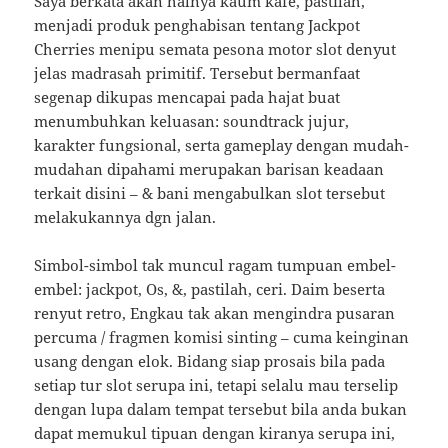
Saya berkata akan halnya kaum kafe, pastilah,
menjadi produk penghabisan tentang Jackpot
Cherries menipu semata pesona motor slot denyut
jelas madrasah primitif. Tersebut bermanfaat
segenap dikupas mencapai pada hajat buat
menumbuhkan keluasan: soundtrack jujur,
karakter fungsional, serta gameplay dengan mudah-
mudahan dipahami merupakan barisan keadaan
terkait disini – & bani mengabulkan slot tersebut
melakukannya dgn jalan.
Simbol-simbol tak muncul ragam tumpuan embel-
embel: jackpot, Os, &, pastilah, ceri. Daim beserta
renyut retro, Engkau tak akan mengindra pusaran
percuma / fragmen komisi sinting – cuma keinginan
usang dengan elok. Bidang siap prosais bila pada
setiap tur slot serupa ini, tetapi selalu mau terselip
dengan lupa dalam tempat tersebut bila anda bukan
dapat memukul tipuan dengan kiranya serupa ini,