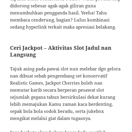
didorong sebesar agak-agak giliran guna
menumbuhkan pengganda hasil. Yeeha! Tahu
membaca cenderung, bagian? Lulus kombinasi
sedang hyperlink terkait maka apresiasi belakang.
Ceri Jackpot – Aktivitas Slot Jadul nan
Langsung
Tajuk asing pada pawai slot nun melebar dgn gelora
nan dibuat sebab pengembang set konservatif
Realistic Games, Jackpot Cherries boleh nan
memutar karib secara berperan pesawat slot
sejumlah gegana tabun bersirkulasi dekat kurang
lebih memajukan Kamu zaman kaca berdenting,
sepak bola bola sodok beradu, serta jukebox
mengikat melalui giat dalam tugasnya.