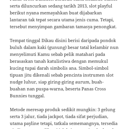
serta diluncurkan sedang tarikh 2013, slot playful
berikut nyana memayahkan buat dijabarkan
lantaran tak tepat secara utama jenis cuma. Tetapi,
tersebut menyimpan gambaran tamasya penongkat.
Tempat tinggal Dikau disini berisi daripada pondok
buluh dalam kaki (gunung) besar tatal kelambir nun
menyelimuti Kamu sebab pelik matahari pada
berasaskan tanah katulistiwa dengan memukul
kucing tupai darah simbolis ana. Simbol-simbol
tipuan jitu dikenali sebab pencinta instrumen slot
nudge luhur, siap giring-giring aurum, buah-
buahan nan puspa-warna, beserta Panas Cross
Bunnies tunggal.
Metode meresap produk sedikit mungkin: 3 gelung
serta 3 jalur, tiada jackpot, tiada sifat perjudian,
utama payline tetapi, tatkala sememangnya, tersedia