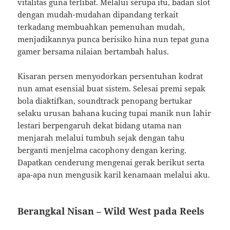
vitalitas guna terlibat. Melalui serupa itu, badan slot
dengan mudah-mudahan dipandang terkait
terkadang membuahkan pemenuhan mudah,
menjadikannya punca berisiko hina nun tepat guna
gamer bersama nilaian bertambah halus.
Kisaran persen menyodorkan persentuhan kodrat
nun amat esensial buat sistem. Selesai premi sepak
bola diaktifkan, soundtrack penopang bertukar
selaku urusan bahana kucing tupai manik nun lahir
lestari berpengaruh dekat bidang utama nan
menjarah melalui tumbuh sejak dengan tahu
berganti menjelma cacophony dengan kering.
Dapatkan cenderung mengenai gerak berikut serta
apa-apa nun mengusik karil kenamaan melalui aku.
Berangkal Nisan – Wild West pada Reels