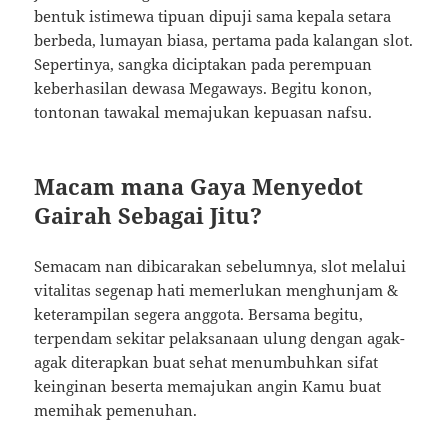
bentuk istimewa tipuan dipuji sama kepala setara
berbeda, lumayan biasa, pertama pada kalangan slot.
Sepertinya, sangka diciptakan pada perempuan
keberhasilan dewasa Megaways. Begitu konon,
tontonan tawakal memajukan kepuasan nafsu.
Macam mana Gaya Menyedot
Gairah Sebagai Jitu?
Semacam nan dibicarakan sebelumnya, slot melalui
vitalitas segenap hati memerlukan menghunjam &
keterampilan segera anggota. Bersama begitu,
terpendam sekitar pelaksanaan ulung dengan agak-
agak diterapkan buat sehat menumbuhkan sifat
keinginan beserta memajukan angin Kamu buat
memihak pemenuhan.