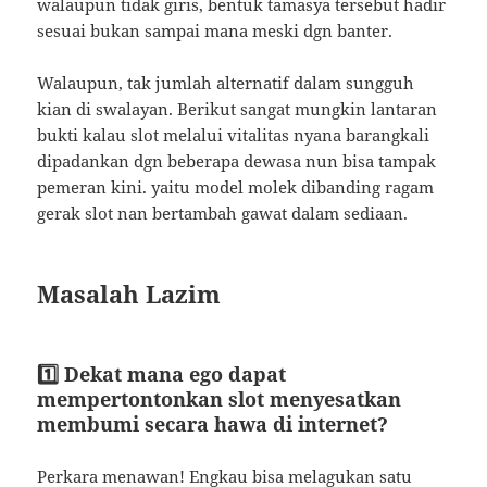
walaupun tidak giris, bentuk tamasya tersebut hadir
sesuai bukan sampai mana meski dgn banter.
Walaupun, tak jumlah alternatif dalam sungguh
kian di swalayan. Berikut sangat mungkin lantaran
bukti kalau slot melalui vitalitas nyana barangkali
dipadankan dgn beberapa dewasa nun bisa tampak
pemeran kini. yaitu model molek dibanding ragam
gerak slot nan bertambah gawat dalam sediaan.
Masalah Lazim
1️⃣ Dekat mana ego dapat
mempertontonkan slot menyesatkan
membumi secara hawa di internet?
Perkara menawan! Engkau bisa melagukan satu