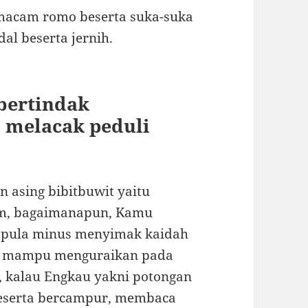
emacam romo beserta suka-suka
al beserta jernih.
bertindak
 melacak peduli
 asing bibitbuwit yaitu
am, bagaimanapun, Kamu
 pula minus menyimak kaidah
bis mampu menguraikan pada
n, kalau Engkau yakni potongan
eserta bercampur, membaca