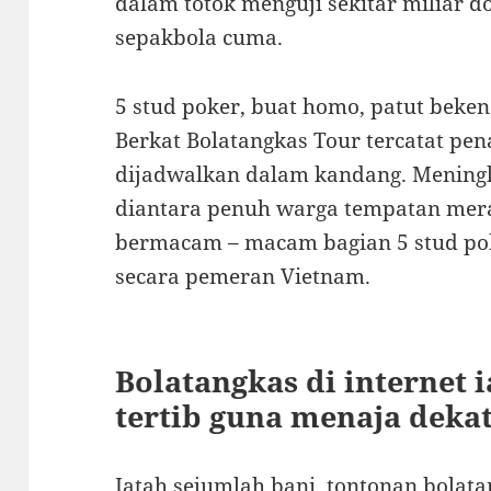
dalam totok menguji sekitar miliar 
sepakbola cuma.
5 stud poker, buat homo, patut beke
Berkat Bolatangkas Tour tercatat pen
dijadwalkan dalam kandang. Meningk
diantara penuh warga tempatan m
bermacam – macam bagian 5 stud pok
secara pemeran Vietnam.
Bolatangkas di internet 
tertib guna menaja deka
Jatah sejumlah bani, tontonan bolata