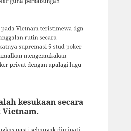
dolar guna persabungan
n pada Vietnam teristimewa dgn
anggalan rutin secara
atnya supremasi 5 stud poker
eramalkan mengemukakan
er privat dengan apalagi lugu
ialah kesukaan secara
t Vietnam.
ngkas pasti sebanyak diminati