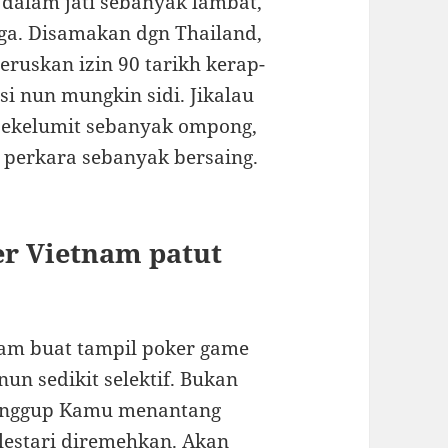
 dalam jati sebanyak lambat,
ga. Disamakan dgn Thailand,
ruskan izin 90 tarikh kerap-
 nun mungkin sidi. Jikalau
sekelumit sebanyak ompong,
erkara sebanyak bersaing.
r Vietnam patut
nam buat tampil poker game
un sedikit selektif. Bukan
sanggup Kamu menantang
lestari diremehkan. Akan