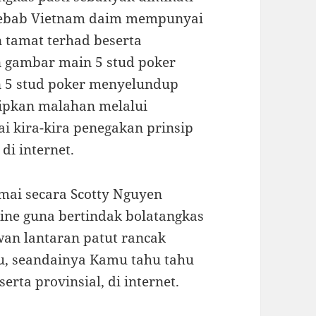
, sebab Vietnam daim mempunyai
n tamat terhad beserta
 gambar main 5 stud poker
n 5 stud poker menyelundup
sipkan malahan melalui
i kira-kira penegakan prinsip
di internet.
rmai secara Scotty Nguyen
ine guna bertindak bolatangkas
wan lantaran patut rancak
au, seandainya Kamu tahu tahu
ta provinsial, di internet.