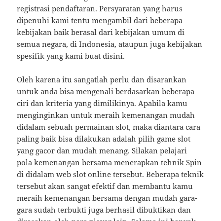
registrasi pendaftaran. Persyaratan yang harus
dipenuhi kami tentu mengambil dari beberapa
kebijakan baik berasal dari kebijakan umum di
semua negara, di Indonesia, ataupun juga kebijakan
spesifik yang kami buat disini.
Oleh karena itu sangatlah perlu dan disarankan
untuk anda bisa mengenali berdasarkan beberapa
ciri dan kriteria yang dimilikinya. Apabila kamu
menginginkan untuk meraih kemenangan mudah
didalam sebuah permainan slot, maka diantara cara
paling baik bisa dilakukan adalah pilih game slot
yang gacor dan mudah menang. Silakan pelajari
pola kemenangan bersama menerapkan tehnik Spin
di didalam web slot online tersebut. Beberapa teknik
tersebut akan sangat efektif dan membantu kamu
meraih kemenangan bersama dengan mudah gara-
gara sudah terbukti juga berhasil dibuktikan dan