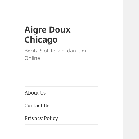
Aigre Doux
Chicago
Berita Slot Terkini dan Judi
Online
About Us
Contact Us
Privacy Policy