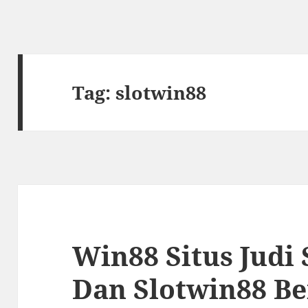
Tag:
slotwin88
Win88 Situs Judi 
Dan Slotwin88 Be