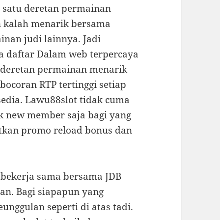
i satu deretan permainan
an kalah menarik bersama
inan judi lainnya. Jadi
a daftar Dalam web terpercaya
a deretan permainan menarik
 bocoran RTP tertinggi setiap
sedia. Lawu88slot tidak cuma
 new member saja bagi yang
tkan promo reload bonus dan
h bekerja sama bersama JDB
aan. Bagi siapapun yang
ggulan seperti di atas tadi.