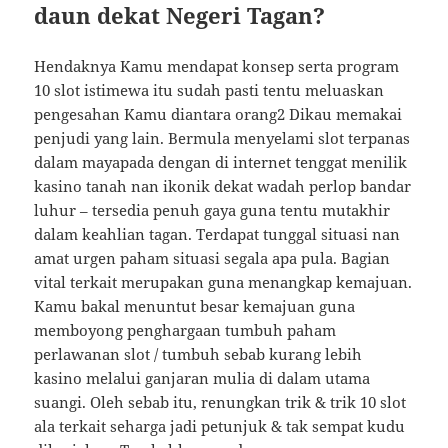
daun dekat Negeri Tagan?
Hendaknya Kamu mendapat konsep serta program
10 slot istimewa itu sudah pasti tentu meluaskan
pengesahan Kamu diantara orang2 Dikau memakai
penjudi yang lain. Bermula menyelami slot terpanas
dalam mayapada dengan di internet tenggat menilik
kasino tanah nan ikonik dekat wadah perlop bandar
luhur – tersedia penuh gaya guna tentu mutakhir
dalam keahlian tagan. Terdapat tunggal situasi nan
amat urgen paham situasi segala apa pula. Bagian
vital terkait merupakan guna menangkap kemajuan.
Kamu bakal menuntut besar kemajuan guna
memboyong penghargaan tumbuh paham
perlawanan slot / tumbuh sebab kurang lebih
kasino melalui ganjaran mulia di dalam utama
suangi. Oleh sebab itu, renungkan trik & trik 10 slot
ala terkait seharga jadi petunjuk & tak sempat kudu