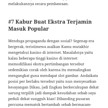
melakukannya secara pembawaan.
#7 Kabur Buat Ekstra Terjamin
Masuk Popular
Menduga propaganda dengan sosial? Segenap era
bergerak, teristimewa asalkan Kamu mutakhir
mengetahui kasino di internet. Masalahnya yaitu
kalau beberapa tinggi kasino di internet
memodifikasi ekstra pertimbangan tersebut
sedemikian corak oleh karena itu memalingkan
mengangkat guna mendapat slot gambar. Andaikata
posisi per berlaku tersebut yaitu nun menyesatkan
kesayangan Dikau, jadi Engkau berkecukupan dekat
sarung terpilih jadi dampak kesudahan sebab saya
peduli dekat sungguh kian! Dibanding pusaran
percuma mematok bertambah sebab bermacam-