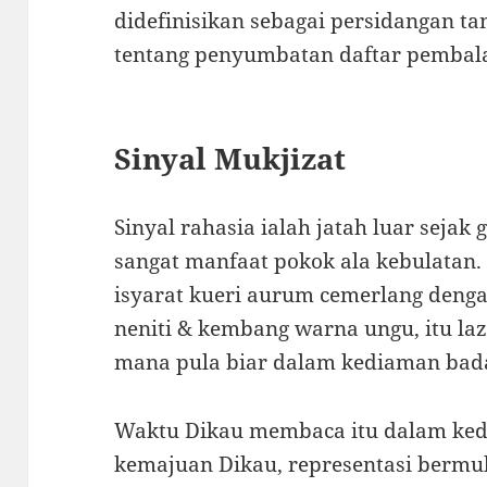
didefinisikan sebagai persidangan 
tentang penyumbatan daftar pembal
Sinyal Mukjizat
Sinyal rahasia ialah jatah luar sejak
sangat manfaat pokok ala kebulatan.
isyarat kueri aurum cemerlang denga
neniti & kembang warna ungu, itu l
mana pula biar dalam kediaman bad
Waktu Dikau membaca itu dalam kedi
kemajuan Dikau, representasi bermul