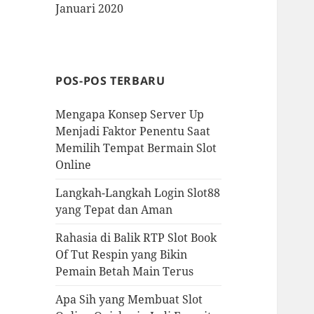
Januari 2020
POS-POS TERBARU
Mengapa Konsep Server Up
Menjadi Faktor Penentu Saat
Memilih Tempat Bermain Slot
Online
Langkah-Langkah Login Slot88
yang Tepat dan Aman
Rahasia di Balik RTP Slot Book
Of Tut Respin yang Bikin
Pemain Betah Main Terus
Apa Sih yang Membuat Slot