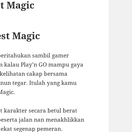
t Magic
est Magic
iberitahukan sambil gamer
n kalau Play’n GO mampu gaya
kelihatan cakap bersama
un tegar. Itulah yang kamu
Magic.
 karakter secara betul berat
 beserta jalan nan menakhlikkan
ekat segenap pemeran.