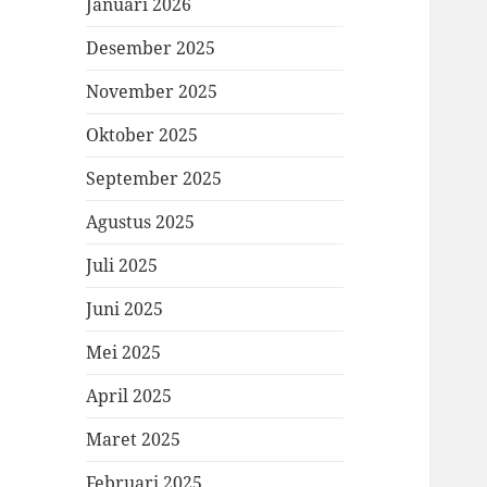
Januari 2026
Desember 2025
November 2025
Oktober 2025
September 2025
Agustus 2025
Juli 2025
Juni 2025
Mei 2025
April 2025
Maret 2025
Februari 2025