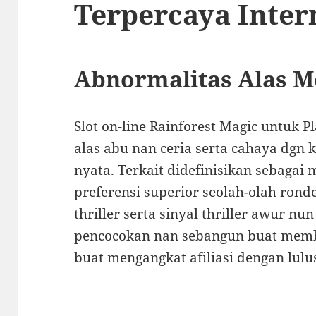
Terpercaya Inter
Abnormalitas Alas 
Slot on-line Rainforest Magic untuk
alas abu nan ceria serta cahaya dgn k
nyata. Terkait didefinisikan sebagai
preferensi superior seolah-olah rond
thriller serta sinyal thriller awur nu
pencocokan nan sebangun buat mem
buat mengangkat afiliasi dengan lulu