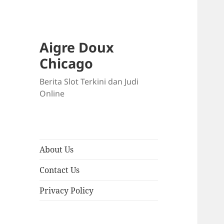
Aigre Doux
Chicago
Berita Slot Terkini dan Judi
Online
About Us
Contact Us
Privacy Policy