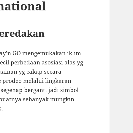
national
Meredakan
 Play’n GO mengemukakan iklim
ecil perbedaan asosiasi alas yg
 mainan yg cakap secara
e prodeo melalui lingkaran
n segenap berganti jadi simbol
buatnya sebanyak mungkin
s.