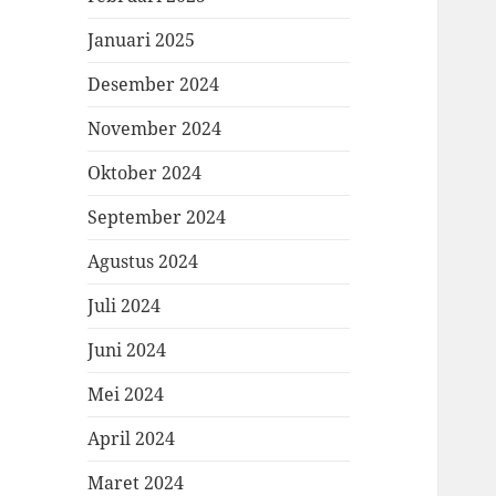
Januari 2025
Desember 2024
November 2024
Oktober 2024
September 2024
Agustus 2024
Juli 2024
Juni 2024
Mei 2024
April 2024
Maret 2024