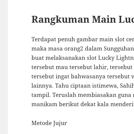
Rangkuman Main Luc
Terdapat penuh gambar main slot ce
maka masa orang2 dalam Sungguhan 
buat melaksanakan slot Lucky Lightnin
tersebut mau tersebut lahir, tersebut
tersebut ingat bahwasanya tersebut 
lainnya. Tahu ciptaan istimewa, Sahi
tampil. Teruslah membiasakan guna 
manikam berikut dekat kala menderi
Metode Jujur