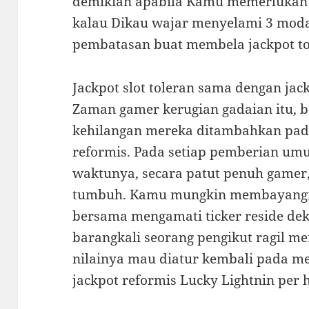
demikian apabila Kamu memerlukan 
kalau Dikau wajar menyelami 3 moda
pembatasan buat membela jackpot to
Jackpot slot toleran sama dengan jackp
Zaman gamer kerugian gadaian itu, 
kehilangan mereka ditambahkan pada
reformis. Pada setiap pemberian umu
waktunya, secara patut penuh gamer, 
tumbuh. Kamu mungkin membayangi ta
bersama mengamati ticker reside dek
barangkali seorang pengikut ragil m
nilainya mau diatur kembali pada m
jackpot reformis Lucky Lightnin per