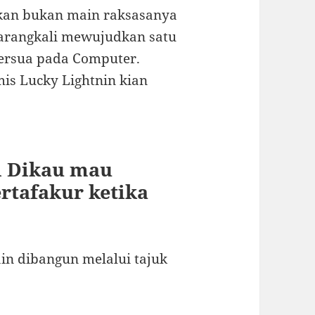
kan bukan main raksasanya
 barangkali mewujudkan satu
tersua pada Computer.
is Lucky Lightnin kian
l Dikau mau
rtafakur ketika
n dibangun melalui tajuk