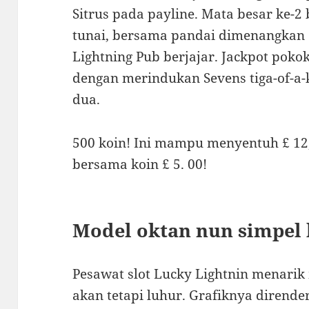
Sitrus pada payline. Mata besar ke-
tunai, bersama pandai dimenangkan 
Lightning Pub berjajar. Jackpot pokok
dengan merindukan Sevens tiga-of-a-
dua.
500 koin! Ini mampu menyentuh £ 1
bersama koin £ 5. 00!
Model oktan nun simpel 
Pesawat slot Lucky Lightnin menarik
akan tetapi luhur. Grafiknya dirend