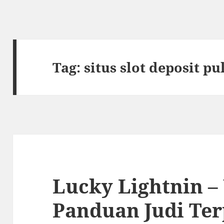
Tag:
situs slot deposit p
Lucky Lightnin –
Panduan Judi Te