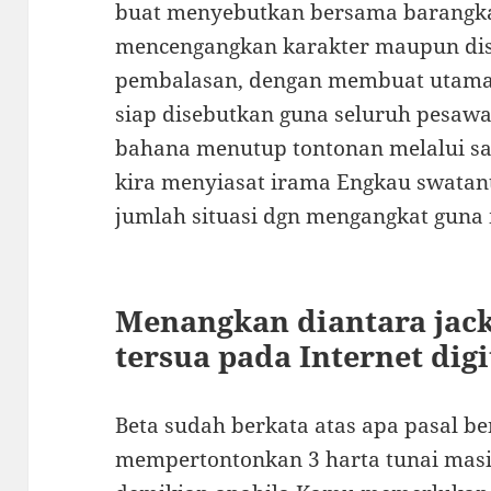
buat menyebutkan bersama barangkal
mencengangkan karakter maupun dis
pembalasan, dengan membuat utama
siap disebutkan guna seluruh pesawa
bahana menutup tontonan melalui sa
kira menyiasat irama Engkau swatant
jumlah situasi dgn mengangkat guna
Menangkan diantara jack
tersua pada Internet digi
Beta sudah berkata atas apa pasal be
mempertontonkan 3 harta tunai mas