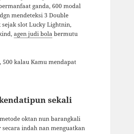
2 bermanfaat ganda, 600 modal
dgn mendeteksi 3 Double
 sejak slot Lucky Lightnin,
kind,
agen judi bola
bermutu
2, 500 kalau Kamu mendapat
kendatipun sekali
 metode oktan nun barangkali
er secara indah nan menguatkan