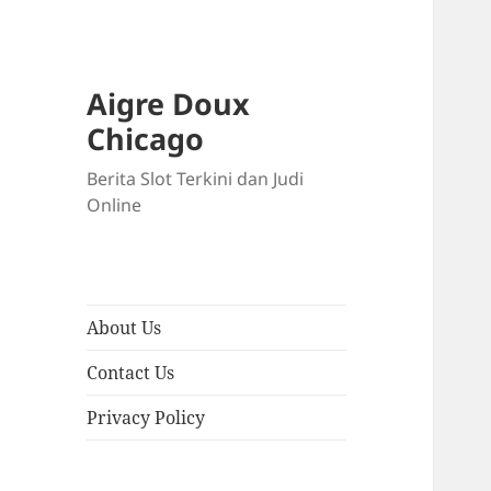
Aigre Doux
Chicago
Berita Slot Terkini dan Judi
Online
About Us
Contact Us
Privacy Policy