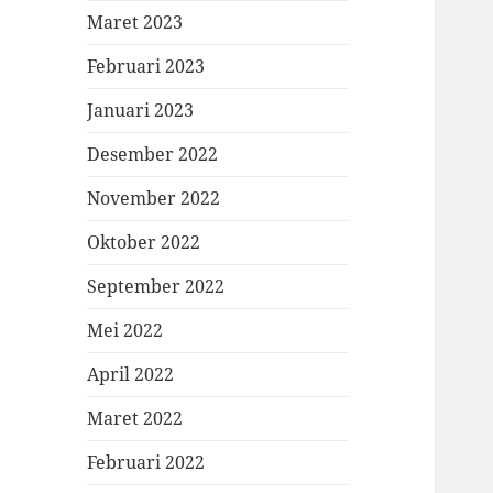
Maret 2023
Februari 2023
Januari 2023
Desember 2022
November 2022
Oktober 2022
September 2022
Mei 2022
April 2022
Maret 2022
Februari 2022