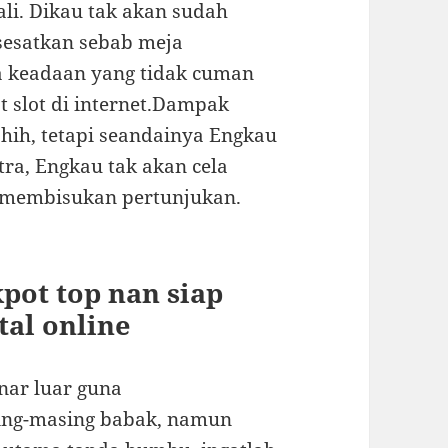
i. Dikau tak akan sudah
esatkan sebab meja
 keadaan yang tidak cuman
t slot di internet.Dampak
hih, tetapi seandainya Engkau
ra, Engkau tak akan cela
 membisukan pertunjukan.
pot top nan siap
tal online
nar luar guna
ing-masing babak, namun