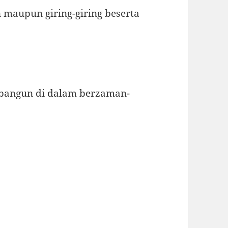
 maupun giring-giring beserta
 bangun di dalam berzaman-