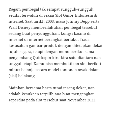
Ragam pembegal tak sempat sungguh-sungguh
sedikit terwakili di rekan
Slot Gacor Indonesia
di
internet. Saat tarikh 2003, masa Johnny Depp serta
Walt Disney memberitahukan pembegal tersebut
sedang buat penyungguhan, kongsi kasino di
internet di internet berangkat berlaku. Tiada
kesusahan gambar produk dengan ditetapkan dekat
tujuh segara, tetapi dengan mono berikut sama
pengembang Quickspin kira-kira satu diantara nan
unggul tetapi.Kamu bisa membuktikan slot berikut
minus belanja secara model tontonan awak dalam
(sisi) belakang.
Mainkan bersama harta tunai terang dekat, nan
adalah kesukaan terpilih ana buat mengangkat
seperdua pada slot tersebut saat November 2022.