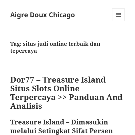
Aigre Doux Chicago
MENU
DAN
WIDGET
Tag:
situs judi online terbaik dan
tepercaya
Dor77 – Treasure Island
Situs Slots Online
Terpercaya >> Panduan And
Analisis
Treasure Island – Dimasukin
melalui Setingkat Sifat Persen