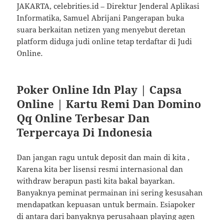
JAKARTA, celebrities.id – Direktur Jenderal Aplikasi
Informatika, Samuel Abrijani Pangerapan buka
suara berkaitan netizen yang menyebut deretan
platform diduga judi online tetap terdaftar di Judi
Online.
Poker Online Idn Play | Capsa
Online | Kartu Remi Dan Domino
Qq Online Terbesar Dan
Terpercaya Di Indonesia
Dan jangan ragu untuk deposit dan main di kita ,
Karena kita ber lisensi resmi internasional dan
withdraw berapun pasti kita bakal bayarkan.
Banyaknya peminat permainan ini sering kesusahan
mendapatkan kepuasan untuk bermain. Esiapoker
di antara dari banyaknya perusahaan playing agen