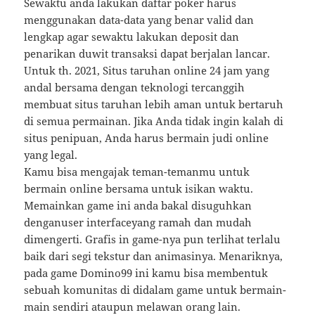
Sewaktu anda lakukan daftar poker harus
menggunakan data-data yang benar valid dan
lengkap agar sewaktu lakukan deposit dan
penarikan duwit transaksi dapat berjalan lancar.
Untuk th. 2021, Situs taruhan online 24 jam yang
andal bersama dengan teknologi tercanggih
membuat situs taruhan lebih aman untuk bertaruh
di semua permainan. Jika Anda tidak ingin kalah di
situs penipuan, Anda harus bermain judi online
yang legal.
Kamu bisa mengajak teman-temanmu untuk
bermain online bersama untuk isikan waktu.
Memainkan game ini anda bakal disuguhkan
denganuser interfaceyang ramah dan mudah
dimengerti. Grafis in game-nya pun terlihat terlalu
baik dari segi tekstur dan animasinya. Menariknya,
pada game Domino99 ini kamu bisa membentuk
sebuah komunitas di didalam game untuk bermain-
main sendiri ataupun melawan orang lain.