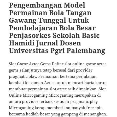
Pengembangan Model
Permainan Bola Tangan
Gawang Tunggal Untuk
Pembelajaran Bola Besar
Penjasorkes Sekolah Basic
Hamidi Jurnal Dosen
Universitas Pgri Palembang
Slot Gacor Aztec Gems Daftar slot online gacor aztec
gems selanjutnya tetap berasal dari provider
pragmatic play. Permainan bertema perjalanan
kembali ke zaman Aztec untuk mencari harta karun
membuat permainan slot aztec asik dimainkan. Slot
Online Microgaming Microgaming merupakan di
antara provider terbaik sesudah pragmatic play.
Microgaming kerap memberikan banyak free spin
bersama hadiah besar yang gampang di menangkan.