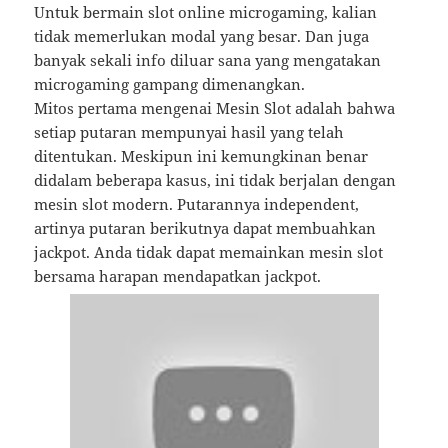
Untuk bermain slot online microgaming, kalian
tidak memerlukan modal yang besar. Dan juga
banyak sekali info diluar sana yang mengatakan
microgaming gampang dimenangkan.
Mitos pertama mengenai Mesin Slot adalah bahwa
setiap putaran mempunyai hasil yang telah
ditentukan. Meskipun ini kemungkinan benar
didalam beberapa kasus, ini tidak berjalan dengan
mesin slot modern. Putarannya independent,
artinya putaran berikutnya dapat membuahkan
jackpot. Anda tidak dapat memainkan mesin slot
bersama harapan mendapatkan jackpot.