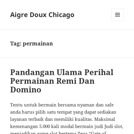
Aigre Doux Chicago
MENU
DAN
WIDGET
Tag:
permainan
Pandangan Ulama Perihal
Permainan Remi Dan
Domino
Tentu untuk bermain bersama nyaman dan safe
anda harus pilih satu tempat yang dapat sediakan
layanan terbaik dan memiliki kualitas. Maksimal
kemenangan 5.000 kali modal bermain judi Judi slot,
menjadikan game slot bertema Zeus “Gate of