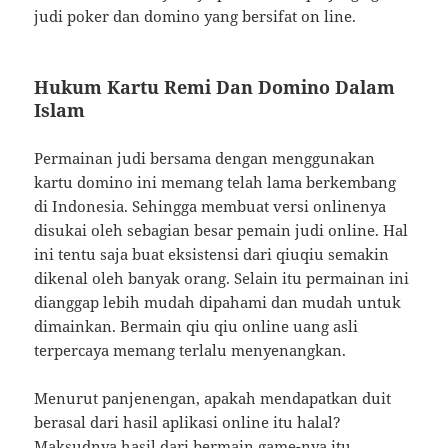
judi poker dan domino yang bersifat on line.
Hukum Kartu Remi Dan Domino Dalam
Islam
Permainan judi bersama dengan menggunakan
kartu domino ini memang telah lama berkembang
di Indonesia. Sehingga membuat versi onlinenya
disukai oleh sebagian besar pemain judi online. Hal
ini tentu saja buat eksistensi dari qiuqiu semakin
dikenal oleh banyak orang. Selain itu permainan ini
dianggap lebih mudah dipahami dan mudah untuk
dimainkan. Bermain qiu qiu online uang asli
terpercaya memang terlalu menyenangkan.
Menurut panjenengan, apakah mendapatkan duit
berasal dari hasil aplikasi online itu halal?
Maksudnya hasil dari bermain game-nya itu