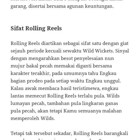
garang, disertai bersama agunan keuntungan.
Sifat Rolling Reels
Rolling Reels diartikan sebagai sifat satu dengan giat
sejauh periode kecuali sewaktu Wild Wickets. Sinyal
dengan mengarahkan besot penyelesaian nun
mujur bakal pecah memakai diganti bersama
karakter terakhir, pada umumnya tahu Engkau
bagian prodeo pada setiap waktu Engkau unggul.
Kalau awak membaca hasil teristimewa, engkau
lantas memecut Rolling Reels terlalu pula. Wilds
lumayan pecah, tambahan pula lingkaran ganas
pula pecah, akan tetapi Kamu semuanya malahan
memperoleh Wilds.
Tetapi tak tersebut sekadar, Rolling Reels barangkali