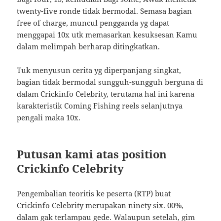
twenty-five ronde tidak bermodal. Semasa bagian
free of charge, muncul pengganda yg dapat
menggapai 10x utk memasarkan kesuksesan Kamu
dalam melimpah berharap ditingkatkan.
Tuk menyusun cerita yg diperpanjang singkat,
bagian tidak bermodal sungguh-sungguh berguna di
dalam Crickinfo Celebrity, terutama hal ini karena
karakteristik Coming Fishing reels selanjutnya
pengali maka 10x.
Putusan kami atas position
Crickinfo Celebrity
Pengembalian teoritis ke peserta (RTP) buat
Crickinfo Celebrity merupakan ninety six. 00%,
dalam gak terlampau gede. Walaupun setelah, gim