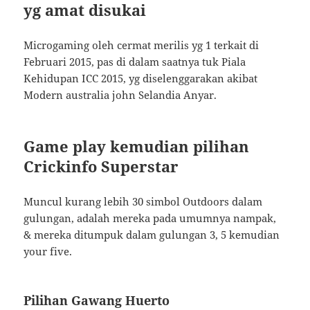
yg amat disukai
Microgaming oleh cermat merilis yg 1 terkait di
Februari 2015, pas di dalam saatnya tuk Piala
Kehidupan ICC 2015, yg diselenggarakan akibat
Modern australia john Selandia Anyar.
Game play kemudian pilihan
Crickinfo Superstar
Muncul kurang lebih 30 simbol Outdoors dalam
gulungan, adalah mereka pada umumnya nampak,
& mereka ditumpuk dalam gulungan 3, 5 kemudian
your five.
Pilihan Gawang Huerto