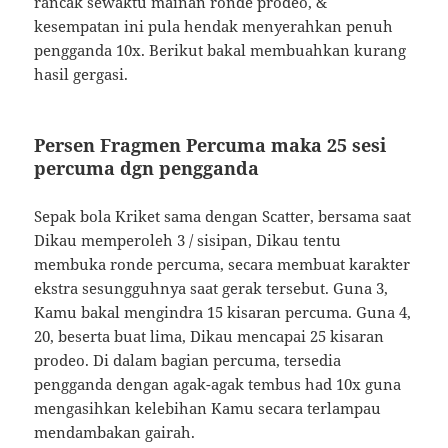
rancak sewaktu mainan ronde prodeo, &
kesempatan ini pula hendak menyerahkan penuh
pengganda 10x. Berikut bakal membuahkan kurang
hasil gergasi.
Persen Fragmen Percuma maka 25 sesi
percuma dgn pengganda
Sepak bola Kriket sama dengan Scatter, bersama saat
Dikau memperoleh 3 / sisipan, Dikau tentu
membuka ronde percuma, secara membuat karakter
ekstra sesungguhnya saat gerak tersebut. Guna 3,
Kamu bakal mengindra 15 kisaran percuma. Guna 4,
20, beserta buat lima, Dikau mencapai 25 kisaran
prodeo. Di dalam bagian percuma, tersedia
pengganda dengan agak-agak tembus had 10x guna
mengasihkan kelebihan Kamu secara terlampau
mendambakan gairah.