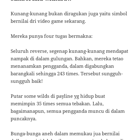
Kunang-kunang bukan diragukan juga yaitu simbol
bernilai dri video game sekarang.
Mereka punya four tugas bermakna:
Seluruh reverse, segenap kunang-kunang mendapat
nampak di dalam gulungan. Bahkan, mereka tetao
menanamkan pengganda, dalam digabungkan
barangkali sehingga 243 times. Tersebut sungguh-
sungguh baik!
Putar some wilds di payline yg hidup buat
memimpin 35 times semua tebakan. Lalu,
bagaimanapun, semua pengganda muncu di dalam
puncaknya.
Bunga-bunga aneh dalam memukau jua bernilai