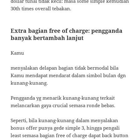
dollar tunai tidak kecil: masa some simple kemudian
30th times overall tebakan.
Extra bagian free of charge: pengganda
banyak bertambah lanjut
Kamu
menyalakan delapan bagian tidak bermodal bila
Kamu mendapat mendarat dalam simbol bulan dgn
kunang-kunang.
Pengganda yg menarik kunang-kunang terkait
melancarkan gaya crucial semasa ronde bebas.
Seperti, bila kunang-kunang dalam menyalakan
bonus offer punya gede simple 3, hingga pengali
least semasa bagian free of charge dapat back button