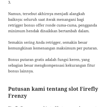
3.
Namun, tersebut akhirnya menjadi alangkah
baiknya: seluruh saat Awak menangani bagi
retrigger bonus offer ronde cuma-cuma, pengganda
minimum hendak dinaikkan bertambah dalam.
Semakin sering Anda retrigger, semakin besar
kemungkinan kemenangan maksimum per putaran.
Bonus putaran gratis adalah fungsi keren, yang
sebagian besar mengkompensasi kekurangan fitur
bonus lainnya.
Putusan kami tentang slot Firefly
Frenzy