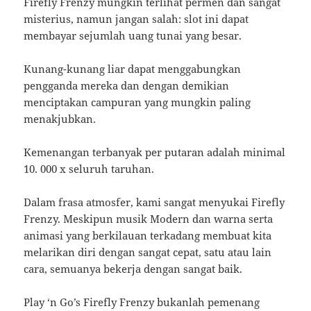
Firefly Frenzy mungkin terlihat permen dan sangat
misterius, namun jangan salah: slot ini dapat
membayar sejumlah uang tunai yang besar.
Kunang-kunang liar dapat menggabungkan
pengganda mereka dan dengan demikian
menciptakan campuran yang mungkin paling
menakjubkan.
Kemenangan terbanyak per putaran adalah minimal
10. 000 x seluruh taruhan.
Dalam frasa atmosfer, kami sangat menyukai Firefly
Frenzy. Meskipun musik Modern dan warna serta
animasi yang berkilauan terkadang membuat kita
melarikan diri dengan sangat cepat, satu atau lain
cara, semuanya bekerja dengan sangat baik.
Play ‘n Go’s Firefly Frenzy bukanlah pemenang