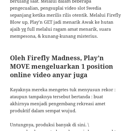
berulang saat. Melalui dalam beberapa
pengecualian, pengsuplai video slot Swedia
sepanjang ketika merilis rilis otentik. Melalui Firefly
Blow up, Play’n GET jadi menarik Awak ke hutan
ajaib yg full melalui ragam amat menarik, suara
mempesona, & kunang-kunang misterius.
Oleh Firefly Madness, Play’n
MOVE mengeluarkan 1 position
online video anyar juga
Kayaknya mereka mengetes tuk menyusun rekor :
ataupun tampaknya tersebut bertanda : buat
akhirnya menjadi pengembang rekreasi amet
produktif dalam sempat wujud.
Untungnya, produksi banyak di sini. \