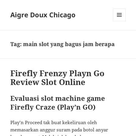
Aigre Doux Chicago
MENU
DAN
WIDGET
Tag:
main slot yang bagus jam berapa
Firefly Frenzy Playn Go
Review Slot Online
Evaluasi slot machine game
Firefly Craze (Play’n GO)
Play’n Proceed tak buat kekeliruan oleh
memasarkan anggur suram pada botol anyar