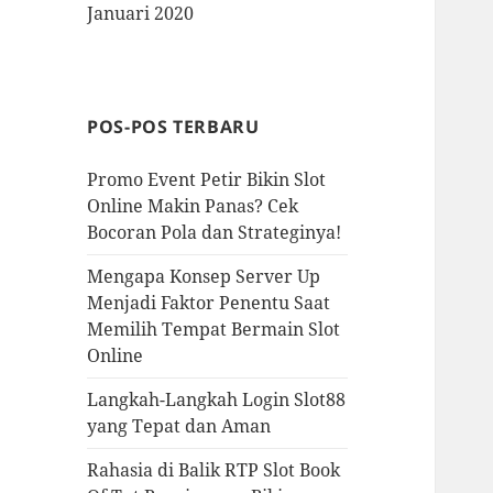
Januari 2020
POS-POS TERBARU
Promo Event Petir Bikin Slot
Online Makin Panas? Cek
Bocoran Pola dan Strateginya!
Mengapa Konsep Server Up
Menjadi Faktor Penentu Saat
Memilih Tempat Bermain Slot
Online
Langkah-Langkah Login Slot88
yang Tepat dan Aman
Rahasia di Balik RTP Slot Book