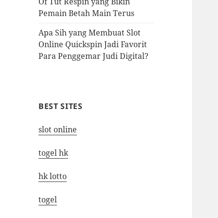
Of Tut Respin yang Bikin
Pemain Betah Main Terus
Apa Sih yang Membuat Slot
Online Quickspin Jadi Favorit
Para Penggemar Judi Digital?
BEST SITES
slot online
togel hk
hk lotto
togel