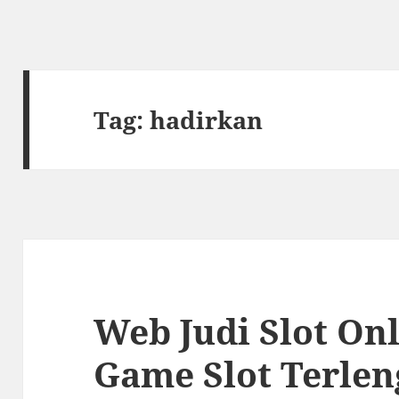
Tag:
hadirkan
Web Judi Slot On
Game Slot Terle