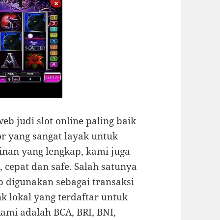
b judi slot online paling baik
or yang sangat layak untuk
inan yang lengkap, kami juga
cepat dan safe. Salah satunya
p digunakan sebagai transaksi
nk lokal yang terdaftar untuk
Kami adalah BCA, BRI, BNI,