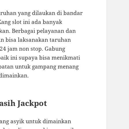
taruhan yang dilaukan di bandar
Kang slot ini ada banyak
kan. Berbagai pelayanan dan
n bisa laksanakan taruhan
24 jam non stop. Gabung
aik ini supaya bisa menikmati
patan untuk gampang menang
 dimainkan.
asih Jackpot
ang asyik untuk dimainkan