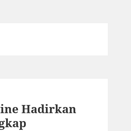
line Hadirkan
ngkap