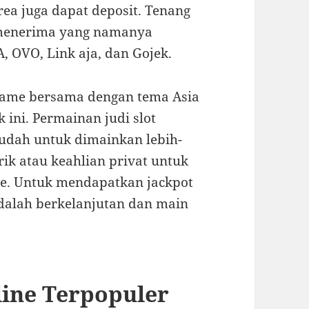
ea juga dapat deposit. Tenang
a menerima yang namanya
, OVO, Link aja, dan Gojek.
game bersama dengan tema Asia
k ini. Permainan judi slot
mudah untuk dimainkan lebih-
rik atau keahlian privat untuk
ne. Untuk mendapatkan jackpot
dalah berkelanjutan dan main
line Terpopuler