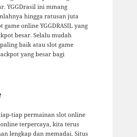
sar. YGGDrasil ini mmang
mlahnya hingga ratusan juta
lot game online YGGDRASIL yang
ckpot besar. Selalu mudah
paling baik atau slot game
ckpot yang besar bagi
e
tiap-tiap permainan slot online
online terpercaya, kita terus
an lengkap dan memadai. Situs