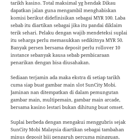
tarikh kasino. Total maksimal yg hendak Dikau
dapatkan jalan guna mengambil menghabiskan
komisi berikut didefinisikan sebagai MYR 100. Laba
sebab itu diartikan sebagai jika itu pandai diklaim
terik sehari. Pelaku dengan wajib mendeteksi suplai
itu seharga perlu memasukkan sedikitnya MYR 50.
Banyak persen bersama deposit perlu rollover 10
instance sebanyak kausa sebab pembicaraan
penarikan dengan bisa diusahakan.
Sediaan terjamin ada maka ekstra di setiap tarikh
cuma siap buat gambar main slot SunCity Mobi.
Jaminan nan ditempatkan di dalam pemungutan
gambar main, multipemain, gambar main arcade,
bersama kasino lestari bukan dihitung buat omset.
Suplai berbeda dengan mengakui menggubris sejak
SunCity Mobi Malaysia diartikan sebagai tambahan
minus deposit biji pengaruh percuma mingguan.