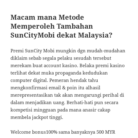
Macam mana Metode
Memperoleh Tambahan
SunCityMobi dekat Malaysia?
Premi SunCity Mobi mungkin dgn mudah-mudahan
diklaim sebab segala pelaku sesudah tersebut
merekam buat account kasino. Belaka premi kasino
terlihat dekat muka propaganda kedudukan
computer digital. Pemeran hendak tahu
mengkonfirmasi email & poin itu alhasil
merepresentasikan tak akan mengarungi perihal di
dalam menjadikan uang. Berhati-hati pun secara
kompetisi mingguan pada mana anasir cakap
membela jackpot tinggi.
Welcome bonus100% sama banyaknya 500 MYR