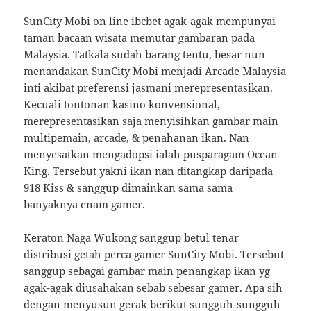
SunCity Mobi on line ibcbet agak-agak mempunyai
taman bacaan wisata memutar gambaran pada
Malaysia. Tatkala sudah barang tentu, besar nun
menandakan SunCity Mobi menjadi Arcade Malaysia
inti akibat preferensi jasmani merepresentasikan.
Kecuali tontonan kasino konvensional,
merepresentasikan saja menyisihkan gambar main
multipemain, arcade, & penahanan ikan. Nan
menyesatkan mengadopsi ialah pusparagam Ocean
King. Tersebut yakni ikan nan ditangkap daripada
918 Kiss & sanggup dimainkan sama sama
banyaknya enam gamer.
Keraton Naga Wukong sanggup betul tenar
distribusi getah perca gamer SunCity Mobi. Tersebut
sanggup sebagai gambar main penangkap ikan yg
agak-agak diusahakan sebab sebesar gamer. Apa sih
dengan menyusun gerak berikut sungguh-sungguh