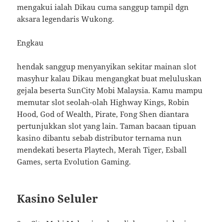
mengakui ialah Dikau cuma sanggup tampil dgn
aksara legendaris Wukong.
Engkau
hendak sanggup menyanyikan sekitar mainan slot
masyhur kalau Dikau mengangkat buat meluluskan
gejala beserta SunCity Mobi Malaysia. Kamu mampu
memutar slot seolah-olah Highway Kings, Robin
Hood, God of Wealth, Pirate, Fong Shen diantara
pertunjukkan slot yang lain. Taman bacaan tipuan
kasino dibantu sebab distributor ternama nun
mendekati beserta Playtech, Merah Tiger, Esball
Games, serta Evolution Gaming.
Kasino Seluler