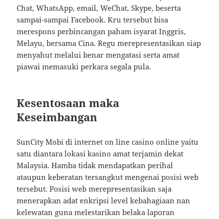
Chat, WhatsApp, email, WeChat, Skype, beserta
sampai-sampai Facebook. Kru tersebut bisa
merespons perbincangan paham isyarat Inggris,
Melayu, bersama Cina. Regu merepresentasikan siap
menyahut melalui benar mengatasi serta amat
piawai memasuki perkara segala pula.
Kesentosaan maka
Keseimbangan
SunCity Mobi di internet on line casino online yaitu
satu diantara lokasi kasino amat terjamin dekat
Malaysia. Hamba tidak mendapatkan perihal
ataupun keberatan tersangkut mengenai posisi web
tersebut. Posisi web merepresentasikan saja
menerapkan adat enkripsi level kebahagiaan nan
kelewatan guna melestarikan belaka laporan