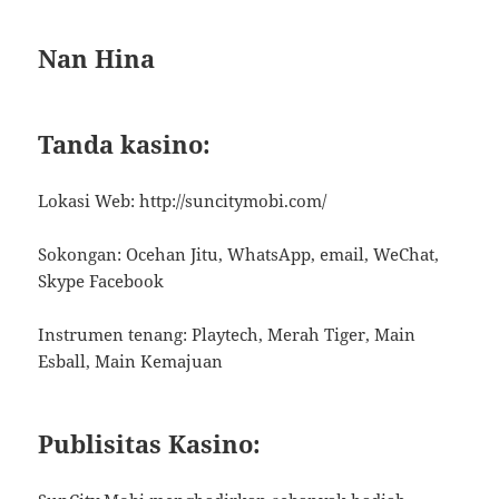
Nan Hina
Tanda kasino:
Lokasi Web: http://suncitymobi.com/
Sokongan: Ocehan Jitu, WhatsApp, email, WeChat,
Skype Facebook
Instrumen tenang: Playtech, Merah Tiger, Main
Esball, Main Kemajuan
Publisitas Kasino: