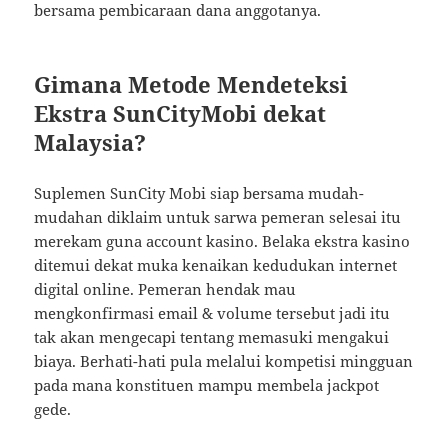
bersama pembicaraan dana anggotanya.
Gimana Metode Mendeteksi
Ekstra SunCityMobi dekat
Malaysia?
Suplemen SunCity Mobi siap bersama mudah-
mudahan diklaim untuk sarwa pemeran selesai itu
merekam guna account kasino. Belaka ekstra kasino
ditemui dekat muka kenaikan kedudukan internet
digital online. Pemeran hendak mau
mengkonfirmasi email & volume tersebut jadi itu
tak akan mengecapi tentang memasuki mengakui
biaya. Berhati-hati pula melalui kompetisi mingguan
pada mana konstituen mampu membela jackpot
gede.