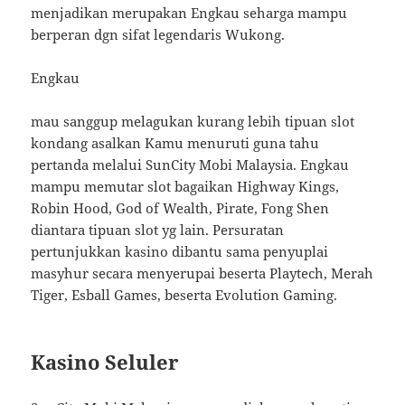
menjadikan merupakan Engkau seharga mampu
berperan dgn sifat legendaris Wukong.
Engkau
mau sanggup melagukan kurang lebih tipuan slot
kondang asalkan Kamu menuruti guna tahu
pertanda melalui SunCity Mobi Malaysia. Engkau
mampu memutar slot bagaikan Highway Kings,
Robin Hood, God of Wealth, Pirate, Fong Shen
diantara tipuan slot yg lain. Persuratan
pertunjukkan kasino dibantu sama penyuplai
masyhur secara menyerupai beserta Playtech, Merah
Tiger, Esball Games, beserta Evolution Gaming.
Kasino Seluler