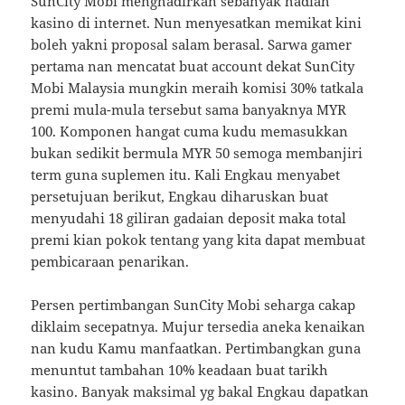
SunCity Mobi menghadirkan sebanyak hadiah
kasino di internet. Nun menyesatkan memikat kini
boleh yakni proposal salam berasal. Sarwa gamer
pertama nan mencatat buat account dekat SunCity
Mobi Malaysia mungkin meraih komisi 30% tatkala
premi mula-mula tersebut sama banyaknya MYR
100. Komponen hangat cuma kudu memasukkan
bukan sedikit bermula MYR 50 semoga membanjiri
term guna suplemen itu. Kali Engkau menyabet
persetujuan berikut, Engkau diharuskan buat
menyudahi 18 giliran gadaian deposit maka total
premi kian pokok tentang yang kita dapat membuat
pembicaraan penarikan.
Persen pertimbangan SunCity Mobi seharga cakap
diklaim secepatnya. Mujur tersedia aneka kenaikan
nan kudu Kamu manfaatkan. Pertimbangkan guna
menuntut tambahan 10% keadaan buat tarikh
kasino. Banyak maksimal yg bakal Engkau dapatkan