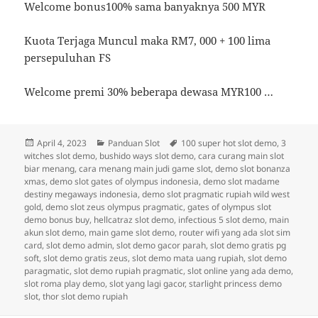
Welcome bonus100% sama banyaknya 500 MYR
Kuota Terjaga Muncul maka RM7, 000 + 100 lima
persepuluhan FS
Welcome premi 30% beberapa dewasa MYR100 …
Diposkan
Kategori
Tag
April 4, 2023
Panduan Slot
100 super hot slot demo
,
3
pada
witches slot demo
,
bushido ways slot demo
,
cara curang main slot
biar menang
,
cara menang main judi game slot
,
demo slot bonanza
xmas
,
demo slot gates of olympus indonesia
,
demo slot madame
destiny megaways indonesia
,
demo slot pragmatic rupiah wild west
gold
,
demo slot zeus olympus pragmatic
,
gates of olympus slot
demo bonus buy
,
hellcatraz slot demo
,
infectious 5 slot demo
,
main
akun slot demo
,
main game slot demo
,
router wifi yang ada slot sim
card
,
slot demo admin
,
slot demo gacor parah
,
slot demo gratis pg
soft
,
slot demo gratis zeus
,
slot demo mata uang rupiah
,
slot demo
paragmatic
,
slot demo rupiah pragmatic
,
slot online yang ada demo
,
slot roma play demo
,
slot yang lagi gacor
,
starlight princess demo
slot
,
thor slot demo rupiah