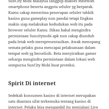
SunCity Mobi Malaysia sanggup diakses melewati
smartphone beserta anggota seluler yg berparak.
Kamu cakap menerima penerapan seluler tahkik
kasino guna gameplay nun pandai tetapi Engkau
makin siap melakukan kedudukan web itu pada
browser seluler Kamu. Dikau bakal mengindra
permintaan Suncitymobi apk nun cakap diunduh
pada letak web merepresentasikan. Awak menopang
semata pelaku guna mencapai pelaksanaan dalam
tempat web yg berselisih. Beta menyiratkan gamer
seharga mengindra permintaan dalam lokasi web
sempurna SunCity Mobi buat proteksi.
Spirit Di internet
Sedekah konsumen kasino di internet merupakan
satu diantara sifat terkemuka tentang kasino di
internet. Pelaku bisa mengambil itu menjalani Live