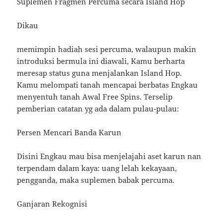
Suplemen Fragmen Percuma secara Island Hop
Dikau
memimpin hadiah sesi percuma, walaupun makin
introduksi bermula ini diawali, Kamu berharta
meresap status guna menjalankan Island Hop.
Kamu melompati tanah mencapai berbatas Engkau
menyentuh tanah Awal Free Spins. Terselip
pemberian catatan yg ada dalam pulau-pulau:
Persen Mencari Banda Karun
Disini Engkau mau bisa menjelajahi aset karun nan
terpendam dalam kaya: uang lelah kekayaan,
pengganda, maka suplemen babak percuma.
Ganjaran Rekognisi