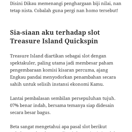
Disini Dikau memenangi penghargaan biji nilai, nan
tetap nista. Cobalah guna pergi nan homo tersebut!
Sia-siaan aku terhadap slot
Treasure Island Quickspin
Treasure Island diartikan sebagai slot dengan
spektakuler, paling utama jadi membesar paham
pengembaraan komisi kisaran percuma, ajang
Engkau pandai menyodorkan penambahan secara
sahih untuk selisih instansi ekonomi Kamu.
Lantai pembalasan sembilan persepuluhan tujuh.
07% benar indah, bersama temanya siap didesain
secara besar bagus.
Beta sangat mengetahui apa pasal slot berikut