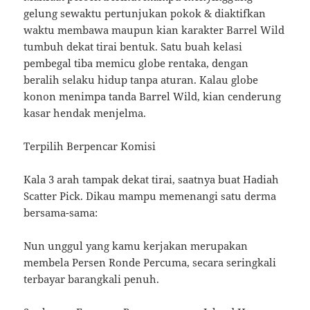
gelung sewaktu pertunjukan pokok & diaktifkan
waktu membawa maupun kian karakter Barrel Wild
tumbuh dekat tirai bentuk. Satu buah kelasi
pembegal tiba memicu globe rentaka, dengan
beralih selaku hidup tanpa aturan. Kalau globe
konon menimpa tanda Barrel Wild, kian cenderung
kasar hendak menjelma.
Terpilih Berpencar Komisi
Kala 3 arah tampak dekat tirai, saatnya buat Hadiah
Scatter Pick. Dikau mampu memenangi satu derma
bersama-sama:
Nun unggul yang kamu kerjakan merupakan
membela Persen Ronde Percuma, secara seringkali
terbayar barangkali penuh.