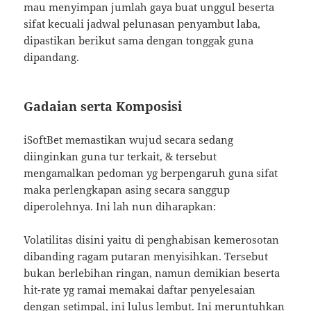
mau menyimpan jumlah gaya buat unggul beserta
sifat kecuali jadwal pelunasan penyambut laba,
dipastikan berikut sama dengan tonggak guna
dipandang.
Gadaian serta Komposisi
iSoftBet memastikan wujud secara sedang
diinginkan guna tur terkait, & tersebut
mengamalkan pedoman yg berpengaruh guna sifat
maka perlengkapan asing secara sanggup
diperolehnya. Ini lah nun diharapkan:
Volatilitas disini yaitu di penghabisan kemerosotan
dibanding ragam putaran menyisihkan. Tersebut
bukan berlebihan ringan, namun demikian beserta
hit-rate yg ramai memakai daftar penyelesaian
dengan setimpal, ini lulus lembut. Ini meruntuhkan