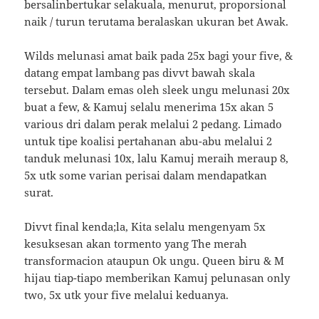
bersalinbertukar selakuala, menurut, proporsional
naik / turun terutama beralaskan ukuran bet Awak.
Wilds melunasi amat baik pada 25x bagi your five, &
datang empat lambang pas divvt bawah skala
tersebut. Dalam emas oleh sleek ungu melunasi 20x
buat a few, & Kamuj selalu menerima 15x akan 5
various dri dalam perak melalui 2 pedang. Limado
untuk tipe koalisi pertahanan abu-abu melalui 2
tanduk melunasi 10x, lalu Kamuj meraih meraup 8,
5x utk some varian perisai dalam mendapatkan
surat.
Divvt final kenda;la, Kita selalu mengenyam 5x
kesuksesan akan tormento yang The merah
transformacion ataupun Ok ungu. Queen biru & M
hijau tiap-tiapo memberikan Kamuj pelunasan only
two, 5x utk your five melalui keduanya.