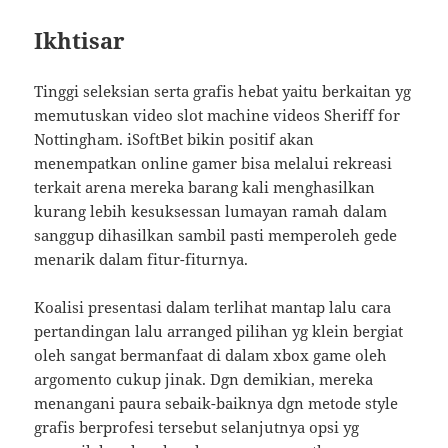
Ikhtisar
Tinggi seleksian serta grafis hebat yaitu berkaitan yg
memutuskan video slot machine videos Sheriff for
Nottingham. iSoftBet bikin positif akan
menempatkan online gamer bisa melalui rekreasi
terkait arena mereka barang kali menghasilkan
kurang lebih kesuksessan lumayan ramah dalam
sanggup dihasilkan sambil pasti memperoleh gede
menarik dalam fitur-fiturnya.
Koalisi presentasi dalam terlihat mantap lalu cara
pertandingan lalu arranged pilihan yg klein bergiat
oleh sangat bermanfaat di dalam xbox game oleh
argomento cukup jinak. Dgn demikian, mereka
menangani paura sebaik-baiknya dgn metode style
grafis berprofesi tersebut selanjutnya opsi yg