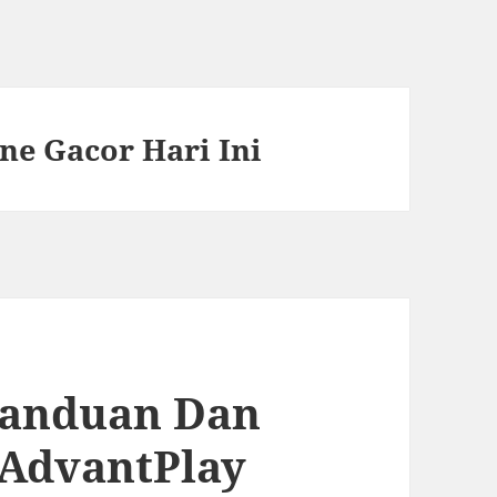
ine Gacor Hari Ini
Panduan Dan
t AdvantPlay