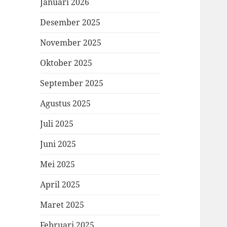
Januari 2026
Desember 2025
November 2025
Oktober 2025
September 2025
Agustus 2025
Juli 2025
Juni 2025
Mei 2025
April 2025
Maret 2025
Februari 2025