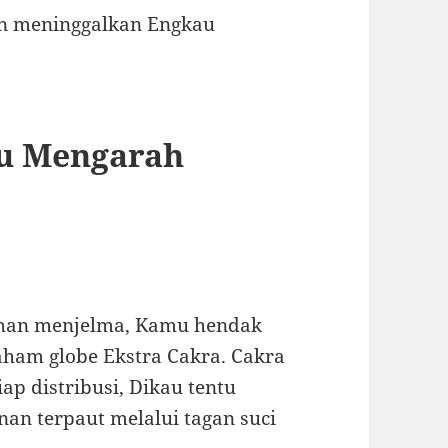
n meninggalkan Engkau
u Mengarah
a
ahan menjelma, Kamu hendak
ham globe Ekstra Cakra. Cakra
ap distribusi, Dikau tentu
an terpaut melalui tagan suci