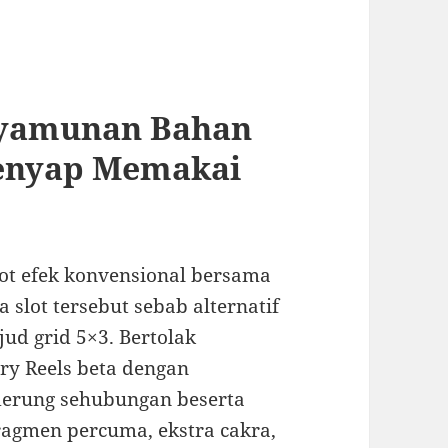
enyamunan Bahan
Penyap Memakai
t efek konvensional bersama
a slot tersebut sebab alternatif
d grid 5×3. Bertolak
ry Reels beta dengan
erung sehubungan beserta
ragmen percuma, ekstra cakra,