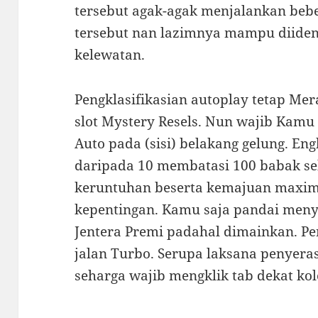
tersebut agak-agak menjalankan bebe
tersebut nan lazimnya mampu diiden
kelewatan.
Pengklasifikasian autoplay tetap Me
slot Mystery Resels. Nun wajib Kamu
Auto pada (sisi) belakang gelung. E
daripada 10 membatasi 100 babak sek
keruntuhan beserta kemajuan maxim
kepentingan. Kamu saja pandai meny
Jentera Premi padahal dimainkan. P
jalan Turbo. Serupa laksana penyera
seharga wajib mengklik tab dekat kolo