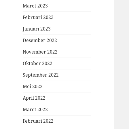
Maret 2023
Februari 2023
Januari 2023
Desember 2022
November 2022
Oktober 2022
September 2022
Mei 2022
April 2022
Maret 2022
Februari 2022