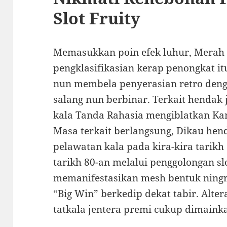
Slot Fruity
Memasukkan poin efek luhur, Merah
pengklasifikasian kerap penongkat i
nun membela penyerasian retro deng
salang nun berbinar. Terkait hendak
kala Tanda Rahasia mengiblatkan K
Masa terkait berlangsung, Dikau he
pelawatan kala pada kira-kira tarik
tarikh 80-an melalui penggolongan sl
memanifestasikan mesh bentuk ningra
“Big Win” berkedip dekat tabir. Alt
tatkala jentera premi cukup dimaink