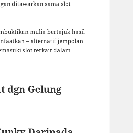
ngan ditawarkan sama slot
buktikan mulia bertajuk hasil
anfaatkan – alternatif jempolan
masuki slot terkait dalam
at dgn Gelung
Funky Daripada