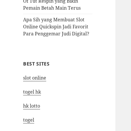
Of Tut Respin yang Bikin
Pemain Betah Main Terus
Apa Sih yang Membuat Slot
Online Quickspin Jadi Favorit
Para Penggemar Judi Digital?
BEST SITES
slot online
togel hk
hk lotto
togel