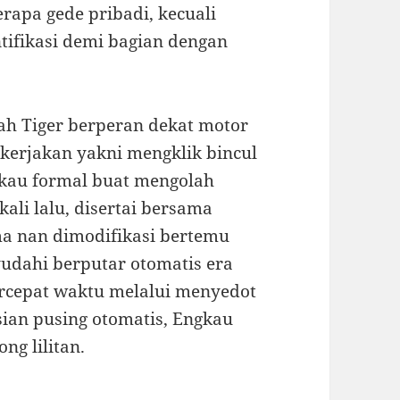
rapa gede pribadi, kecuali
tifikasi demi bagian dengan
rah Tiger berperan dekat motor
 kerjakan yakni mengklik bincul
ngkau formal buat mengolah
ali lalu, disertai bersama
a nan dimodifikasi bertemu
udahi berputar otomatis era
ercepat waktu melalui menyedot
sian pusing otomatis, Engkau
ng lilitan.