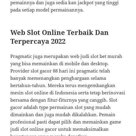
pemainnya dan juga sedia kan jackpot yang tinggi
pada setiap model permainannya.
Web Slot Online Terbaik Dan
Terpercaya 2022
Pragmatic juga merupakan web judi slot bet murah
yang bisa memainkan di mobile dan desktop.
Provider slot gacor 88 hari ini pragmatic telah
banyak memenangkan penghargaan selama
bertahun-tahun. Mereka terus mengembangkan
mesin slot online di Indonesia serta tetap berinovasi
bersama dengan fitur-fiturnya yang canggih. Slot
gacor adalah type permainan slot yang mudah
dimainkan dan juga mudah dikalahkan. Pemain
profesional pasti dapat pilih dan memainkan game
judi slot online gacor untuk memaksimalkan