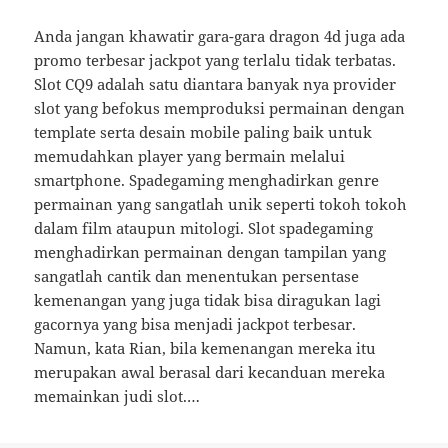
Anda jangan khawatir gara-gara dragon 4d juga ada
promo terbesar jackpot yang terlalu tidak terbatas.
Slot CQ9 adalah satu diantara banyak nya provider
slot yang befokus memproduksi permainan dengan
template serta desain mobile paling baik untuk
memudahkan player yang bermain melalui
smartphone. Spadegaming menghadirkan genre
permainan yang sangatlah unik seperti tokoh tokoh
dalam film ataupun mitologi. Slot spadegaming
menghadirkan permainan dengan tampilan yang
sangatlah cantik dan menentukan persentase
kemenangan yang juga tidak bisa diragukan lagi
gacornya yang bisa menjadi jackpot terbesar.
Namun, kata Rian, bila kemenangan mereka itu
merupakan awal berasal dari kecanduan mereka
memainkan judi slot.…