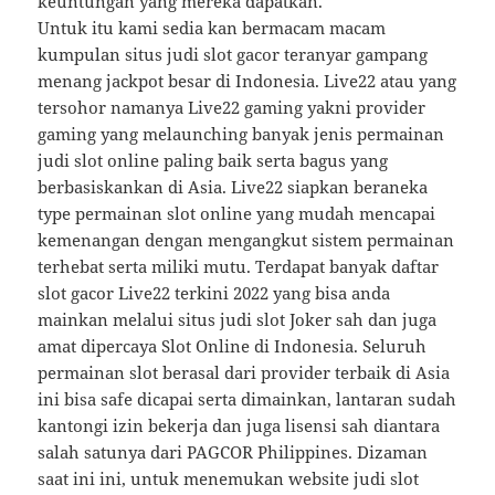
keuntungan yang mereka dapatkan.
Untuk itu kami sedia kan bermacam macam
kumpulan situs judi slot gacor teranyar gampang
menang jackpot besar di Indonesia. Live22 atau yang
tersohor namanya Live22 gaming yakni provider
gaming yang melaunching banyak jenis permainan
judi slot online paling baik serta bagus yang
berbasiskankan di Asia. Live22 siapkan beraneka
type permainan slot online yang mudah mencapai
kemenangan dengan mengangkut sistem permainan
terhebat serta miliki mutu. Terdapat banyak daftar
slot gacor Live22 terkini 2022 yang bisa anda
mainkan melalui situs judi slot Joker sah dan juga
amat dipercaya Slot Online di Indonesia. Seluruh
permainan slot berasal dari provider terbaik di Asia
ini bisa safe dicapai serta dimainkan, lantaran sudah
kantongi izin bekerja dan juga lisensi sah diantara
salah satunya dari PAGCOR Philippines. Dizaman
saat ini ini, untuk menemukan website judi slot