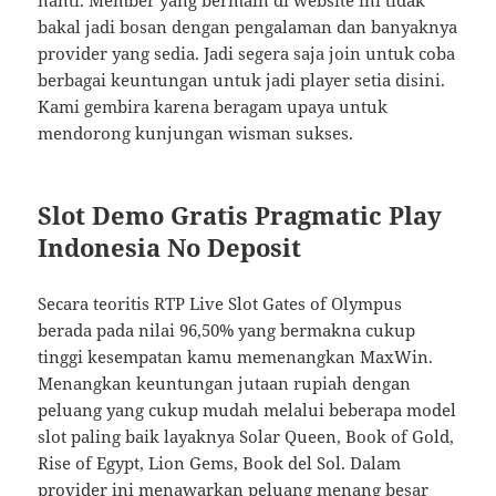
nanti. Member yang bermain di website ini tidak
bakal jadi bosan dengan pengalaman dan banyaknya
provider yang sedia. Jadi segera saja join untuk coba
berbagai keuntungan untuk jadi player setia disini.
Kami gembira karena beragam upaya untuk
mendorong kunjungan wisman sukses.
Slot Demo Gratis Pragmatic Play
Indonesia No Deposit
Secara teoritis RTP Live Slot Gates of Olympus
berada pada nilai 96,50% yang bermakna cukup
tinggi kesempatan kamu memenangkan MaxWin.
Menangkan keuntungan jutaan rupiah dengan
peluang yang cukup mudah melalui beberapa model
slot paling baik layaknya Solar Queen, Book of Gold,
Rise of Egypt, Lion Gems, Book del Sol. Dalam
provider ini menawarkan peluang menang besar