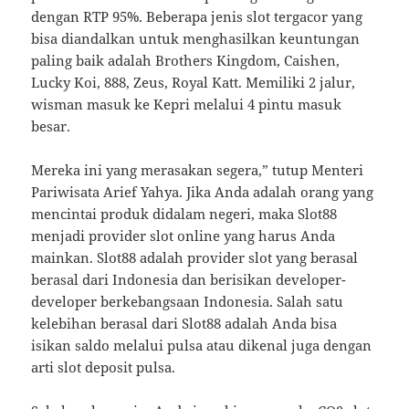
dengan RTP 95%. Beberapa jenis slot tergacor yang
bisa diandalkan untuk menghasilkan keuntungan
paling baik adalah Brothers Kingdom, Caishen,
Lucky Koi, 888, Zeus, Royal Katt. Memiliki 2 jalur,
wisman masuk ke Kepri melalui 4 pintu masuk
besar.
Mereka ini yang merasakan segera,” tutup Menteri
Pariwisata Arief Yahya. Jika Anda adalah orang yang
mencintai produk didalam negeri, maka Slot88
menjadi provider slot online yang harus Anda
mainkan. Slot88 adalah provider slot yang berasal
berasal dari Indonesia dan berisikan developer-
developer berkebangsaan Indonesia. Salah satu
kelebihan berasal dari Slot88 adalah Anda bisa
isikan saldo melalui pulsa atau dikenal juga dengan
arti slot deposit pulsa.