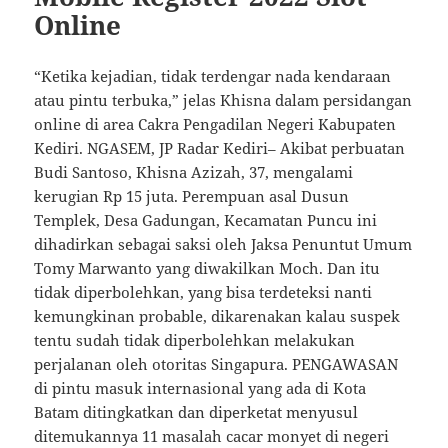
Online
“Ketika kejadian, tidak terdengar nada kendaraan
atau pintu terbuka,” jelas Khisna dalam persidangan
online di area Cakra Pengadilan Negeri Kabupaten
Kediri. NGASEM, JP Radar Kediri– Akibat perbuatan
Budi Santoso, Khisna Azizah, 37, mengalami
kerugian Rp 15 juta. Perempuan asal Dusun
Templek, Desa Gadungan, Kecamatan Puncu ini
dihadirkan sebagai saksi oleh Jaksa Penuntut Umum
Tomy Marwanto yang diwakilkan Moch. Dan itu
tidak diperbolehkan, yang bisa terdeteksi nanti
kemungkinan probable, dikarenakan kalau suspek
tentu sudah tidak diperbolehkan melakukan
perjalanan oleh otoritas Singapura. PENGAWASAN
di pintu masuk internasional yang ada di Kota
Batam ditingkatkan dan diperketat menyusul
ditemukannya 11 masalah cacar monyet di negeri