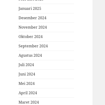
Januari 2025
Desember 2024
November 2024
Oktober 2024
September 2024
Agustus 2024
Juli 2024
Juni 2024
Mei 2024
April 2024
Maret 2024