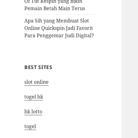
Of Tut Respin yang Bikin
Pemain Betah Main Terus
Apa Sih yang Membuat Slot
Online Quickspin Jadi Favorit
Para Penggemar Judi Digital?
BEST SITES
slot online
togel hk
hk lotto
togel