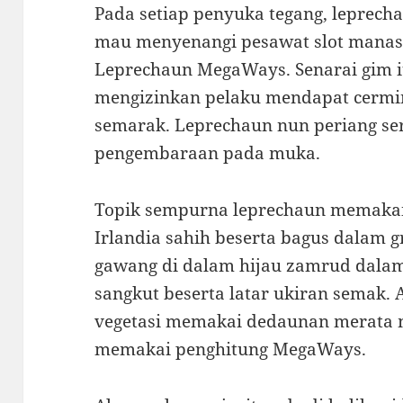
Pada setiap penyuka tegang, leprec
mau menyenangi pesawat slot manas
Leprechaun MegaWays. Senarai gim i
mengizinkan pelaku mendapat cermi
semarak. Leprechaun nun periang se
pengembaraan pada muka.
Topik sempurna leprechaun memakai 
Irlandia sahih beserta bagus dalam 
gawang di dalam hijau zamrud dalam
sangkut beserta latar ukiran semak.
vegetasi memakai dedaunan merata m
memakai penghitung MegaWays.