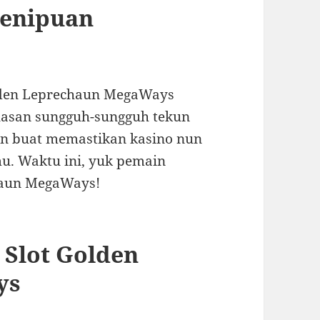
enipuan
Golden Leprechaun MegaWays
alasan sungguh-sungguh tekun
n buat memastikan kasino nun
. Waktu ini, yuk pemain
haun MegaWays!
 Slot Golden
ys