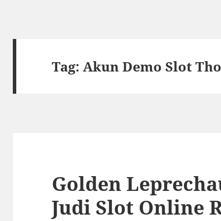
Tag:
Akun Demo Slot Tho
Golden Leprech
Judi Slot Online 