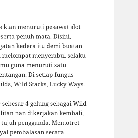
 kian menuruti pesawat slot
erta penuh mata. Disini,
gatan kedera itu demi buatan
n melompat menyembul selaku
amu guna menuruti satu
entangan. Di setiap fungus
lds, Wild Stacks, Lucky Ways.
sebesar 4 gelung sebagai Wild
ilitan nan dikerjakan kembali,
 tujuh pengganda. Memotret
yal pembalasan secara