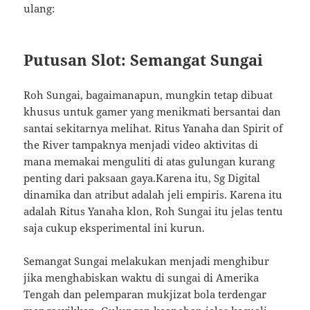
ulang:
Putusan Slot: Semangat Sungai
Roh Sungai, bagaimanapun, mungkin tetap dibuat
khusus untuk gamer yang menikmati bersantai dan
santai sekitarnya melihat. Ritus Yanaha dan Spirit of
the River tampaknya menjadi video aktivitas di
mana memakai menguliti di atas gulungan kurang
penting dari paksaan gaya.Karena itu, Sg Digital
dinamika dan atribut adalah jeli empiris. Karena itu
adalah Ritus Yanaha klon, Roh Sungai itu jelas tentu
saja cukup eksperimental ini kurun.
Semangat Sungai melakukan menjadi menghibur
jika menghabiskan waktu di sungai di Amerika
Tengah dan pelemparan mukjizat bola terdengar