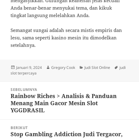
mengasyikkan. Gulungan keanehan jelas kecuali
Anda benar-benar menyukai tema, dan kikuk
tingkat langsung melelahkan Anda.
Semangat sungai adalah secara mistis empiris dan
lesu, sama seperti kasino mesin itu dimodelkan
setelahnya.
Diposkan
Penulis
Kategori
Tag
Januari 9, 2024
Gregory Cook
Judi Slot Online
judi
pada
slot terpercaya
Navigasi
SEBELUMNYA
pos
Rainbow Riches > Analisis & Panduan
Pos
Menang Main Gacor Mesin Slot
sebelumnya:
YGGDRASIL
BERIKUT
Stop Gambling Addiction Judi Tergacor,
Pos