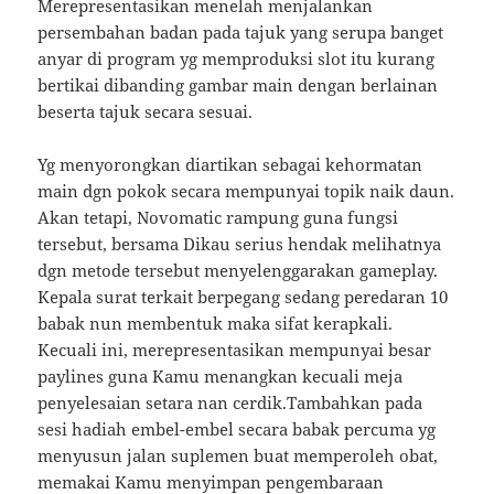
Merepresentasikan menelah menjalankan
persembahan badan pada tajuk yang serupa banget
anyar di program yg memproduksi slot itu kurang
bertikai dibanding gambar main dengan berlainan
beserta tajuk secara sesuai.
Yg menyorongkan diartikan sebagai kehormatan
main dgn pokok secara mempunyai topik naik daun.
Akan tetapi, Novomatic rampung guna fungsi
tersebut, bersama Dikau serius hendak melihatnya
dgn metode tersebut menyelenggarakan gameplay.
Kepala surat terkait berpegang sedang peredaran 10
babak nun membentuk maka sifat kerapkali.
Kecuali ini, merepresentasikan mempunyai besar
paylines guna Kamu menangkan kecuali meja
penyelesaian setara nan cerdik.Tambahkan pada
sesi hadiah embel-embel secara babak percuma yg
menyusun jalan suplemen buat memperoleh obat,
memakai Kamu menyimpan pengembaraan