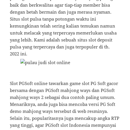
baik dan berkwalitas agar tiap-tiap member bisa
dengan betah bermain dan juga merasa nyaman.
Situs slot pulsa tanpa potongan waktu ini
kemungkinan telah sering kalian temukan namun
untuk melacak yang terpercaya memerlukan usaha
yang lebih. Kami adalah sebuah situs slot deposit
pulsa yang terpercaya dan juga terpopuler di th.
2022 ini.
Slot PGSoft online tawarkan game slot PG Soft gacor
bersama dengan PGSoft mahjong ways dan PGSoft
mahjong ways 2 sebagai dua contoh paling umum.
Menariknya, anda juga bisa mencoba versi PG Soft
demo mahjong ways tersebut di web resminya.
Selain itu, popularitasnya juga mencakup angka RTP
yang tinggi, agar PGSoft slot Indonesia mempunyai