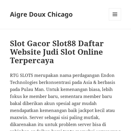
Aigre Doux Chicago
MENU
DAN
WIDGET
Slot Gacor Slot88 Daftar
Website Judi Slot Online
Terpercaya
RTG SLOTS merupakan nama perdagangan Endon
Technologies berkonsentrasi pada Asia & berbasis
pada Pulau Man. Untuk kemenangan biasa, lebih
fokus ke member baru, sementara member baru
bakal diberikan akun spesial agar mudah
mendapatkan kemenangan baik jackpot kecil atau
maxwin. Server sebagai sisi paling mutlak,
dikarenakan itu untuk problem server bisa di