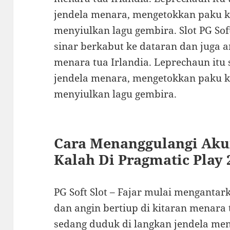
jendela menara, mengetokkan paku ke
menyiulkan lagu gembira. Slot PG So
sinar berkabut ke dataran dan juga an
menara tua Irlandia. Leprechaun itu
jendela menara, mengetokkan paku ke
menyiulkan lagu gembira.
Cara Menanggulangi Aku
Kalah Di Pragmatic Play 
PG Soft Slot – Fajar mulai mengantar
dan angin bertiup di kitaran menara 
sedang duduk di langkan jendela me