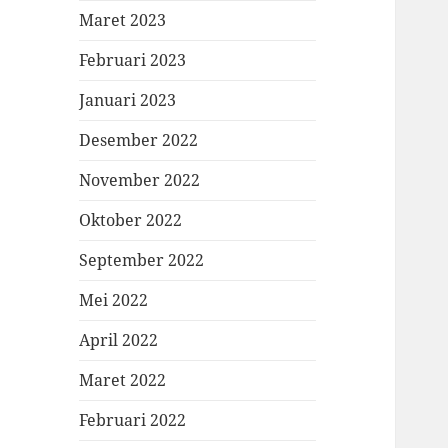
Maret 2023
Februari 2023
Januari 2023
Desember 2022
November 2022
Oktober 2022
September 2022
Mei 2022
April 2022
Maret 2022
Februari 2022