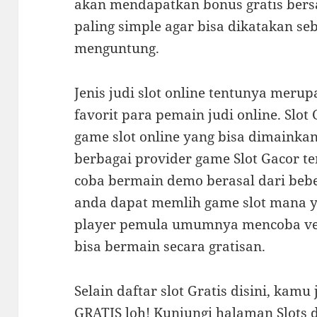
akan mendapatkan bonus gratis bers
paling simple agar bisa dikatakan se
menguntung.
Jenis judi slot online tentunya meru
favorit para pemain judi online. Slot
game slot online yang bisa dimainkan
berbagai provider game Slot Gacor t
coba bermain demo berasal dari bebe
anda dapat memlih game slot mana y
player pemula umumnya mencoba ver
bisa bermain secara gratisan.
Selain daftar slot Gratis disini, kamu
GRATIS loh! Kunjungi halaman Slots d