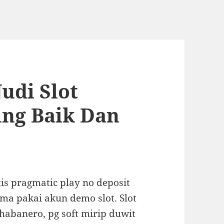
Judi Slot
ing Baik Dan
is pragmatic play no deposit
ma pakai akun demo slot. Slot
 habanero, pg soft mirip duwit