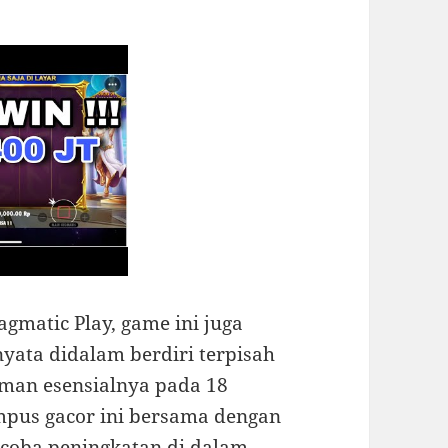
gmatic Play, game ini juga
ata didalam berdiri terpisah
riman esensialnya pada 18
ympus gacor ini bersama dengan
coba peningkatan di dalam