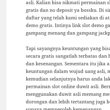
asli. Kalian bisa nikmati permainan s
gratis dan no deposit ya bossku. Di sin
daftar yang telah kami sediakan di a
demo gratis. Intinya link slot demo g
gampang menang dan gampang jackp
Tapi sayangnya keuntungan yang bisa
secara gratis sangatlah terbatas dan
dan kesenangan. Sementara itu jika
keuntungan dalam wujud uang asli, m
kemudian selanjutnya harus anda l
permainan slot online duwit asli. Ber
menggunakan duwit asli memang me
dorongan dan lebih tertantang juga b
supaya memperoleh kemenangan.