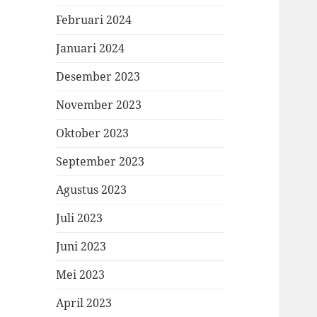
Februari 2024
Januari 2024
Desember 2023
November 2023
Oktober 2023
September 2023
Agustus 2023
Juli 2023
Juni 2023
Mei 2023
April 2023