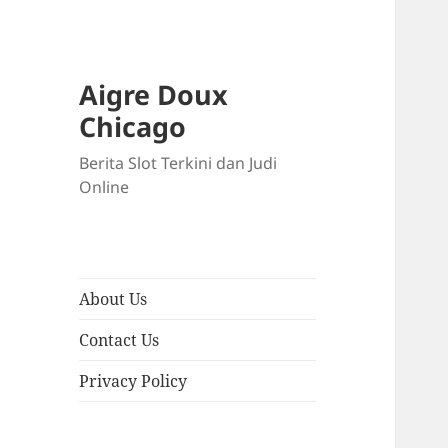
Aigre Doux
Chicago
Berita Slot Terkini dan Judi
Online
About Us
Contact Us
Privacy Policy