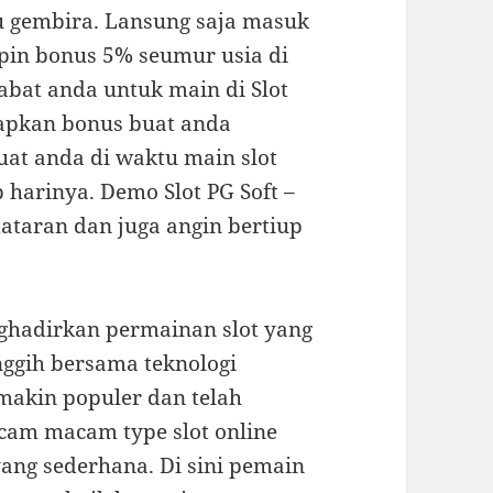
gu gembira. Lansung saja masuk
cipin bonus 5% seumur usia di
abat anda untuk main di Slot
apkan bonus buat anda
at anda di waktu main slot
p harinya. Demo Slot PG Soft –
dataran dan juga angin bertiup
nghadirkan permainan slot yang
nggih bersama teknologi
makin populer dan telah
am macam type slot online
ang sederhana. Di sini pemain