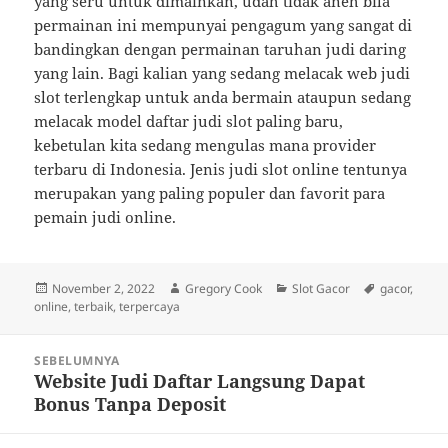
yang seru untuk dimainkan, udah tidak aneh bila
permainan ini mempunyai pengagum yang sangat di
bandingkan dengan permainan taruhan judi daring
yang lain. Bagi kalian yang sedang melacak web judi
slot terlengkap untuk anda bermain ataupun sedang
melacak model daftar judi slot paling baru,
kebetulan kita sedang mengulas mana provider
terbaru di Indonesia. Jenis judi slot online tentunya
merupakan yang paling populer dan favorit para
pemain judi online.
Diposkan
Penulis
Kategori
Tag
November 2, 2022
Gregory Cook
Slot Gacor
gacor
,
pada
online
,
terbaik
,
terpercaya
Navigasi
SEBELUMNYA
pos
Website Judi Daftar Langsung Dapat
Pos
Bonus Tanpa Deposit
sebelumnya: