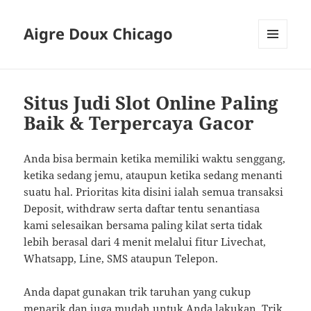
Aigre Doux Chicago
MENU
DAN
WIDGET
Situs Judi Slot Online Paling
Baik & Terpercaya Gacor
Anda bisa bermain ketika memiliki waktu senggang,
ketika sedang jemu, ataupun ketika sedang menanti
suatu hal. Prioritas kita disini ialah semua transaksi
Deposit, withdraw serta daftar tentu senantiasa
kami selesaikan bersama paling kilat serta tidak
lebih berasal dari 4 menit melalui fitur Livechat,
Whatsapp, Line, SMS ataupun Telepon.
Anda dapat gunakan trik taruhan yang cukup
menarik dan juga mudah untuk Anda lakukan. Trik