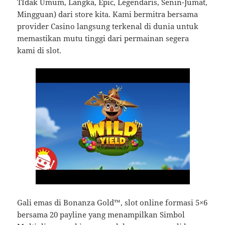
TIdak Umum, Langka, Epic, Legendaris, Senin-Jumat,
Mingguan) dari store kita. Kami bermitra bersama
provider Casino langsung terkenal di dunia untuk
memastikan mutu tinggi dari permainan segera
kami di slot.
Gali emas di Bonanza Gold™, slot online formasi 5×6
bersama 20 payline yang menampilkan Simbol