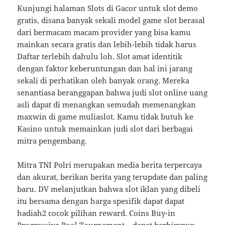
Kunjungi halaman Slots di Gacor untuk slot demo
gratis, disana banyak sekali model game slot berasal
dari bermacam macam provider yang bisa kamu
mainkan secara gratis dan lebih-lebih tidak harus
Daftar terlebih dahulu loh. Slot amat identitik
dengan faktor keberuntungan dan hal ini jarang
sekali di perhatikan oleh banyak orang. Mereka
senantiasa beranggapan bahwa judi slot online uang
asli dapat di menangkan semudah memenangkan
maxwin di game muliaslot. Kamu tidak butuh ke
Kasino untuk memainkan judi slot dari berbagai
mitra pengembang.
Mitra TNI Polri merupakan media berita terpercaya
dan akurat, berikan berita yang terupdate dan paling
baru. DV melanjutkan bahwa slot iklan yang dibeli
itu bersama dengan harga spesifik dapat dapat
hadiah2 cocok pilihan reward. Coins Buy-in
Progressive Pool Tournament – dapat berhimpun