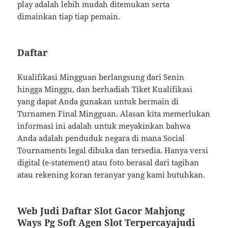
play adalah lebih mudah ditemukan serta
dimainkan tiap tiap pemain.
Daftar
Kualifikasi Mingguan berlangsung dari Senin
hingga Minggu, dan berhadiah Tiket Kualifikasi
yang dapat Anda gunakan untuk bermain di
Turnamen Final Mingguan. Alasan kita memerlukan
informasi ini adalah untuk meyakinkan bahwa
Anda adalah penduduk negara di mana Social
Tournaments legal dibuka dan tersedia. Hanya versi
digital (e-statement) atau foto berasal dari tagihan
atau rekening koran teranyar yang kami butuhkan.
Web Judi Daftar Slot Gacor Mahjong
Ways Pg Soft Agen Slot Terpercayajudi