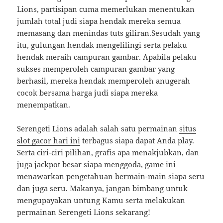
Lions, partisipan cuma memerlukan menentukan
jumlah total judi siapa hendak mereka semua
memasang dan menindas tuts giliran.Sesudah yang
itu, gulungan hendak mengelilingi serta pelaku
hendak meraih campuran gambar. Apabila pelaku
sukses memperoleh campuran gambar yang
berhasil, mereka hendak memperoleh anugerah
cocok bersama harga judi siapa mereka
menempatkan.
Serengeti Lions adalah salah satu permainan
situs
slot gacor hari ini
terbagus siapa dapat Anda play.
Serta ciri-ciri pilihan, grafis apa menakjubkan, dan
juga jackpot besar siapa menggoda, game ini
menawarkan pengetahuan bermain-main siapa seru
dan juga seru. Makanya, jangan bimbang untuk
mengupayakan untung Kamu serta melakukan
permainan Serengeti Lions sekarang!