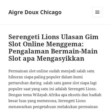
Aigre Doux Chicago
MENU
DAN
WIDGET
Serengeti Lions Ulasan Gim
Slot Online Menggema:
Pengalaman Bermain-Main
Slot apa Mengasyikkan
Permainan slot online sudah menjadi salah satu
hiburan siapa paling populer dalam bumi
pertaruhan daring. salah satu game slot siapa lagi
populer saat yang satu ini adalah Serengeti Lions.
Dengan tema Wilayah Afrika apa eksotis dan hadiah
besar luas yang memesona, Serengeti Lions
menawarkan pengetahuan melakukan permainan