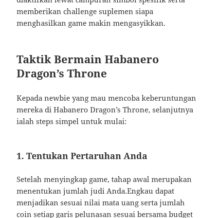
memberikan challenge suplemen siapa
menghasilkan game makin mengasyikkan.
Taktik Bermain Habanero
Dragon’s Throne
Kepada newbie yang mau mencoba keberuntungan
mereka di Habanero Dragon’s Throne, selanjutnya
ialah steps simpel untuk mulai:
1. Tentukan Pertaruhan Anda
Setelah menyingkap game, tahap awal merupakan
menentukan jumlah judi Anda.Engkau dapat
menjadikan sesuai nilai mata uang serta jumlah
coin setiap garis pelunasan sesuai bersama budget