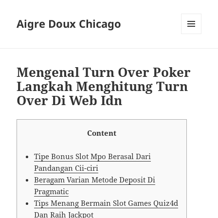
Aigre Doux Chicago
MENU
DAN
WIDGET
Mengenal Turn Over Poker
Langkah Menghitung Turn
Over Di Web Idn
Content
Tipe Bonus Slot Mpo Berasal Dari
Pandangan Cii-ciri
Beragam Varian Metode Deposit Di
Pragmatic
Tips Menang Bermain Slot Games Quiz4d
Dan Raih Jackpot