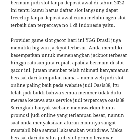
bermain judi slot tanpa deposit awal di tahun 2022
ini tentu kamu harus daftar slot langsung dapat
freechip tanpa deposit awal cuma melalui agen slot
terbaik dan terpercaya no 1 di Indonesia yaitu.
Provider game slot gacor hari ini YGG Drasil juga
memiliki big win jackpot terbesar. Anda memiliki
kesempatkan untuk memenangkan jackpot terbesar
hingga ratusan juta rupiah apabila bermain di slot
gacor ini. Jutaan member telah nikmati kenyamanan
berasal dari kumpulan nama – nama web judi slot
online paling baik pada website judi Oasis88, itu
telah jadi bukti bahwa semua member tidak dulu
merasa kecewa atas service judi terpercaya oasis88.
Seringkali banyak website menawarkan bonus
promosi judi online yang terlampau besar, namun
saat anda menyaksikan aturan mainnya sangat
mustahil bisa sampai laksanakan withdraw. Maka
berasal dari itu situs judi slot promo teranyar