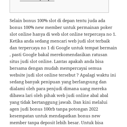
Selain bonus 100% slot di depan tentu juda ada
bonus 100% new member untuk permainan poker
slot online hanya di web slot online terpercaya no 1.
Ketika anda sedang mencari web judi slot terbaik
dan terpercaya no 1 di Google untuk tempat bermain
, pasti Google bakal merekomendasikan ratusan
situs judi slot online. Lantas apakah anda bisa
bersama dengan mudah mempercayai semua
website judi slot online tersebut ? Apalagi waktu ini
sedang banyak penipuan yang berlangsung dan
dialami oleh para penjudi dimana uang mereka
dibawa lari oleh pihak web judi online abal abal
yang tidak bertanggung jawab. Dan kini melalui
agen judi bonus 100rb tanpa potongan 2022
kesempatan untuk mendapatkan bonus new
member tanpa deposit lebih besar. Untuk bisa