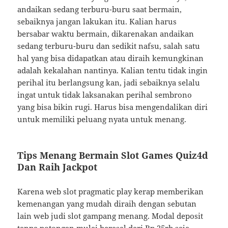
andaikan sedang terburu-buru saat bermain,
sebaiknya jangan lakukan itu. Kalian harus
bersabar waktu bermain, dikarenakan andaikan
sedang terburu-buru dan sedikit nafsu, salah satu
hal yang bisa didapatkan atau diraih kemungkinan
adalah kekalahan nantinya. Kalian tentu tidak ingin
perihal itu berlangsung kan, jadi sebaiknya selalu
ingat untuk tidak laksanakan perihal sembrono
yang bisa bikin rugi. Harus bisa mengendalikan diri
untuk memiliki peluang nyata untuk menang.
Tips Menang Bermain Slot Games Quiz4d
Dan Raih Jackpot
Karena web slot pragmatic play kerap memberikan
kemenangan yang mudah diraih dengan sebutan
lain web judi slot gampang menang. Modal deposit