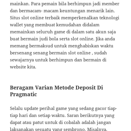
mainkan. Para pemain bila berhimpun jadi member
dan bermacam- macam keuntungan menarik lain.
Situs slot online terbaik memperkenalkan teknologi
wallet yang membuat kemudahan didalam
memainkan seluruh game di dalam satu akun saja
buat bermain judi bola serta slot online. Jika anda
memang bermaksud untuk menghabiskan waktu
bersenang senang bermain slot online , sudah
sewajarnya untuk berhimpun dan bermain di
website kita.
Beragam Varian Metode Deposit Di
Pragmatic
Selalu update perihal game yang sedang gacor tiap-
tiap hari dan setiap waktu. Saran berikutnya yang
dapat atau patut untuk di cobalah adalah jangan
laksanakan sesuatu yang sembrono. Misalnya,