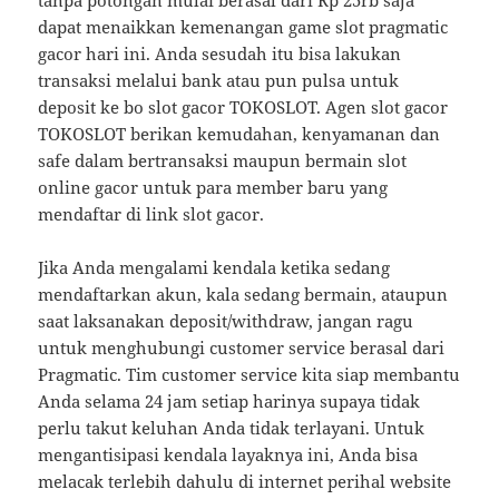
tanpa potongan mulai berasal dari Rp 25rb saja
dapat menaikkan kemenangan game slot pragmatic
gacor hari ini. Anda sesudah itu bisa lakukan
transaksi melalui bank atau pun pulsa untuk
deposit ke bo slot gacor TOKOSLOT. Agen slot gacor
TOKOSLOT berikan kemudahan, kenyamanan dan
safe dalam bertransaksi maupun bermain slot
online gacor untuk para member baru yang
mendaftar di link slot gacor.
Jika Anda mengalami kendala ketika sedang
mendaftarkan akun, kala sedang bermain, ataupun
saat laksanakan deposit/withdraw, jangan ragu
untuk menghubungi customer service berasal dari
Pragmatic. Tim customer service kita siap membantu
Anda selama 24 jam setiap harinya supaya tidak
perlu takut keluhan Anda tidak terlayani. Untuk
mengantisipasi kendala layaknya ini, Anda bisa
melacak terlebih dahulu di internet perihal website