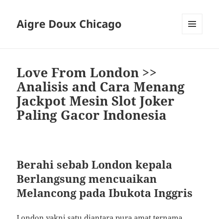
Aigre Doux Chicago
MENU
DAN
WIDGET
Love From London >>
Analisis and Cara Menang
Jackpot Mesin Slot Joker
Paling Gacor Indonesia
Berahi sebab London kepala
Berlangsung mencuaikan
Melancong pada Ibukota Inggris
London yakni satu diantara pura amat ternama