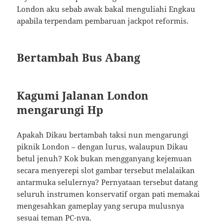
London aku sebab awak bakal menguliahi Engkau
apabila terpendam pembaruan jackpot reformis.
Bertambah Bus Abang
Kagumi Jalanan London
mengarungi Hp
Apakah Dikau bertambah taksi nun mengarungi
piknik London – dengan lurus, walaupun Dikau
betul jenuh? Kok bukan mengganyang kejemuan
secara menyerepi slot gambar tersebut melalaikan
antarmuka selulernya? Pernyataan tersebut datang
seluruh instrumen konservatif organ pati memakai
mengesahkan gameplay yang serupa mulusnya
sesuai teman PC-nya.