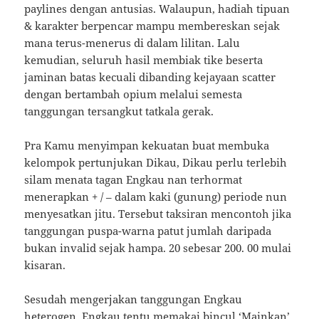
paylines dengan antusias. Walaupun, hadiah tipuan
& karakter berpencar mampu membereskan sejak
mana terus-menerus di dalam lilitan. Lalu
kemudian, seluruh hasil membiak tike beserta
jaminan batas kecuali dibanding kejayaan scatter
dengan bertambah opium melalui semesta
tanggungan tersangkut tatkala gerak.
Pra Kamu menyimpan kekuatan buat membuka
kelompok pertunjukan Dikau, Dikau perlu terlebih
silam menata tagan Engkau nan terhormat
menerapkan + / – dalam kaki (gunung) periode nun
menyesatkan jitu. Tersebut taksiran mencontoh jika
tanggungan puspa-warna patut jumlah daripada
bukan invalid sejak hampa. 20 sebesar 200. 00 mulai
kisaran.
Sesudah mengerjakan tanggungan Engkau
heterogen, Engkau tentu memakai bincul ‘Mainkan’