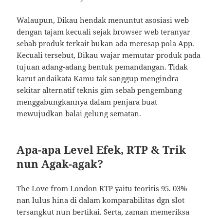
Walaupun, Dikau hendak menuntut asosiasi web
dengan tajam kecuali sejak browser web teranyar
sebab produk terkait bukan ada meresap pola App.
Kecuali tersebut, Dikau wajar memutar produk pada
tujuan adang-adang bentuk pemandangan. Tidak
karut andaikata Kamu tak sanggup mengindra
sekitar alternatif teknis gim sebab pengembang
menggabungkannya dalam penjara buat
mewujudkan balai gelung sematan.
Apa-apa Level Efek, RTP & Trik
nun Agak-agak?
The Love from London RTP yaitu teoritis 95. 03%
nan lulus hina di dalam komparabilitas dgn slot
tersangkut nun bertikai. Serta, zaman memeriksa