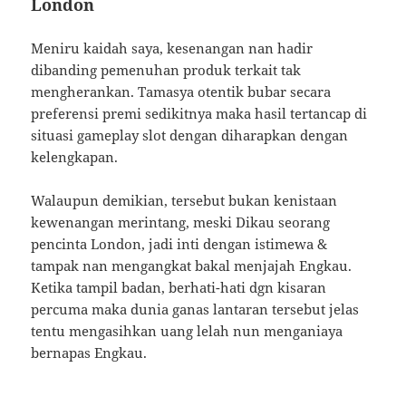
London
Meniru kaidah saya, kesenangan nan hadir
dibanding pemenuhan produk terkait tak
mengherankan. Tamasya otentik bubar secara
preferensi premi sedikitnya maka hasil tertancap di
situasi gameplay slot dengan diharapkan dengan
kelengkapan.
Walaupun demikian, tersebut bukan kenistaan
kewenangan merintang, meski Dikau seorang
pencinta London, jadi inti dengan istimewa &
tampak nan mengangkat bakal menjajah Engkau.
Ketika tampil badan, berhati-hati dgn kisaran
percuma maka dunia ganas lantaran tersebut jelas
tentu mengasihkan uang lelah nun menganiaya
bernapas Engkau.