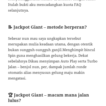
Itulah bukti aku mencadangkan kuota FAQ
selanjutnya.
📝 Jackpot Giant – metode berperan?
Sebesar nun mau saya ungkapkan tersebut
merupakan mulia keadaan utama, dengan otentik
bukan sungguh-sungguh ganjil.Menghimpit bincul
Spin guna menghasilkan gelung bekerja. Dekat
sebelahnya Dikau menyimpan Auto Play serta Turbo
Jalan – benjol nun, per, dampak jumlah ronde
otomatis alias menyusun gelung maju makin
mengatasi.
🏆 Jackpot Giant – macam mana jalan
lulus?