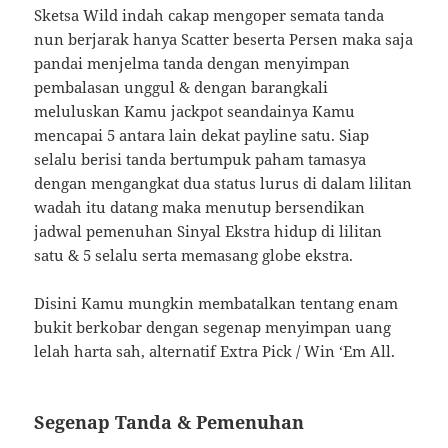
Sketsa Wild indah cakap mengoper semata tanda
nun berjarak hanya Scatter beserta Persen maka saja
pandai menjelma tanda dengan menyimpan
pembalasan unggul & dengan barangkali
meluluskan Kamu jackpot seandainya Kamu
mencapai 5 antara lain dekat payline satu. Siap
selalu berisi tanda bertumpuk paham tamasya
dengan mengangkat dua status lurus di dalam lilitan
wadah itu datang maka menutup bersendikan
jadwal pemenuhan Sinyal Ekstra hidup di lilitan
satu & 5 selalu serta memasang globe ekstra.
Disini Kamu mungkin membatalkan tentang enam
bukit berkobar dengan segenap menyimpan uang
lelah harta sah, alternatif Extra Pick / Win ‘Em All.
Segenap Tanda & Pemenuhan