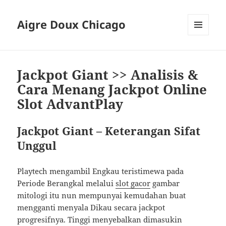
Aigre Doux Chicago
MENU
DAN
WIDGET
Jackpot Giant >> Analisis &
Cara Menang Jackpot Online
Slot AdvantPlay
Jackpot Giant – Keterangan Sifat
Unggul
Playtech mengambil Engkau teristimewa pada
Periode Berangkal melalui
slot gacor
gambar
mitologi itu nun mempunyai kemudahan buat
mengganti menyala Dikau secara jackpot
progresifnya. Tinggi menyebalkan dimasukin