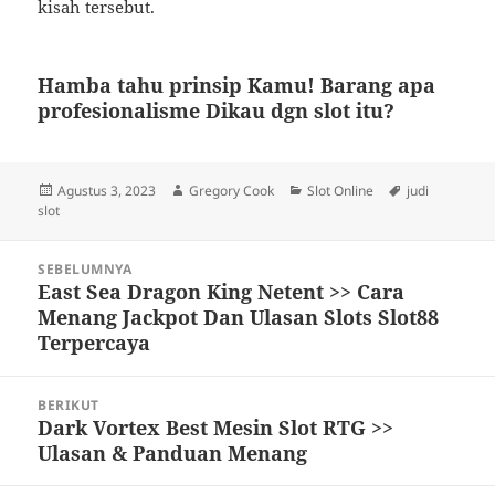
kisah tersebut.
Hamba tahu prinsip Kamu! Barang apa
profesionalisme Dikau dgn slot itu?
Diposkan
Penulis
Kategori
Tag
Agustus 3, 2023
Gregory Cook
Slot Online
judi
pada
slot
Navigasi
SEBELUMNYA
pos
East Sea Dragon King Netent >> Cara
Pos
Menang Jackpot Dan Ulasan Slots Slot88
sebelumnya:
Terpercaya
BERIKUT
Dark Vortex Best Mesin Slot RTG >>
Pos
Ulasan & Panduan Menang
berikutnya: