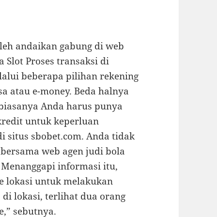
leh andaikan gabung di web
 Slot Proses transaksi di
lalui beberapa pilihan rekening
lsa atau e-money. Beda halnya
, biasanya Anda harus punya
redit untuk keperluan
di situs sbobet.com. Anda tidak
 bersama web agen judi bola
 Menanggapi informasi itu,
ke lokasi untuk melakukan
di lokasi, terlihat dua orang
e,” sebutnya.