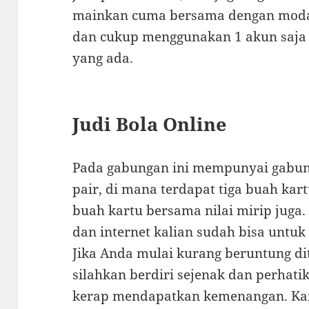
mainkan cuma bersama dengan modal 
dan cukup menggunakan 1 akun saja
yang ada.
Judi Bola Online
Pada gabungan ini mempunyai gabung
pair, di mana terdapat tiga buah kar
buah kartu bersama nilai mirip juga
dan internet kalian sudah bisa unt
Jika Anda mulai kurang beruntung d
silahkan berdiri sejenak dan perha
kerap mendapatkan kemenangan. Ka