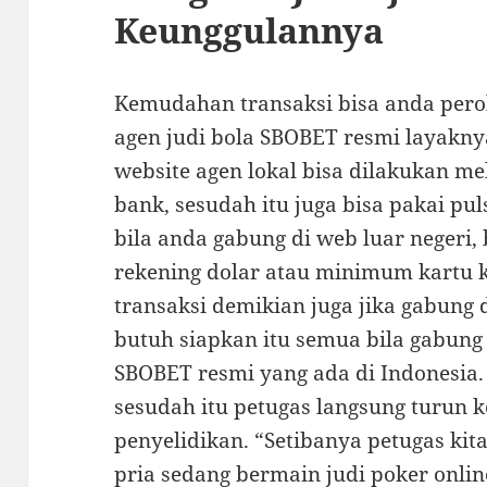
Keunggulannya
Kemudahan transaksi bisa anda pero
agen judi bola SBOBET resmi layaknya
website agen lokal bisa dilakukan me
bank, sesudah itu juga bisa pakai pu
bila anda gabung di web luar negeri
rekening dolar atau minimum kartu k
transaksi demikian juga jika gabung 
butuh siapkan itu semua bila gabung
SBOBET resmi yang ada di Indonesia.
sesudah itu petugas langsung turun 
penyelidikan. “Setibanya petugas kita 
pria sedang bermain judi poker onlin