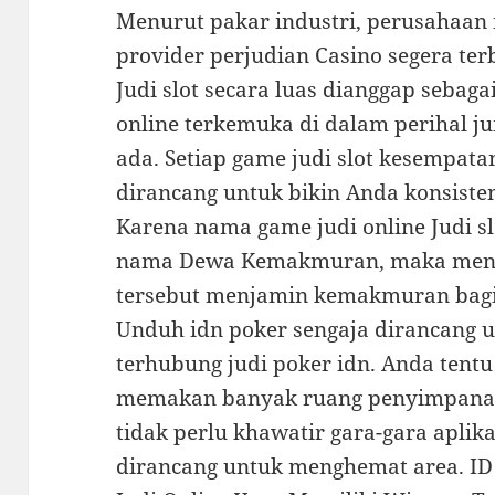
Menurut pakar industri, perusahaan i
provider perjudian Casino segera ter
Judi slot secara luas dianggap sebaga
online terkemuka di dalam perihal j
ada. Setiap game judi slot kesempa
dirancang untuk bikin Anda konsiste
Karena nama game judi online Judi s
nama Dewa Kemakmuran, maka men
tersebut menjamin kemakmuran bagi
Unduh idn poker sengaja dirancang
terhubung judi poker idn. Anda tentu 
memakan banyak ruang penyimpanan
tidak perlu khawatir gara-gara aplik
dirancang untuk menghemat area. ID