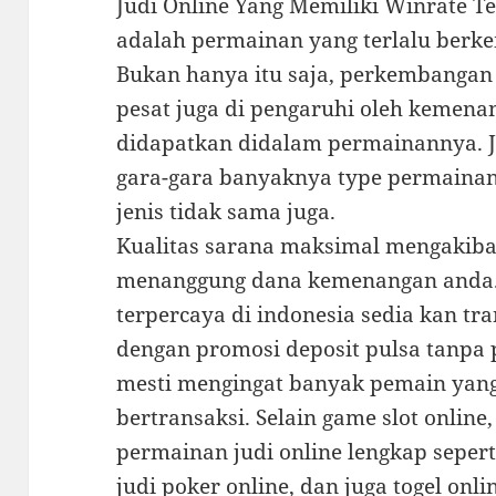
Judi Online Yang Memiliki Winrate Te
adalah permainan yang terlalu berke
Bukan hanya itu saja, perkembangan
pesat juga di pengaruhi oleh kemen
didapatkan didalam permainannya. 
gara-gara banyaknya type permainan s
jenis tidak sama juga.
Kualitas sarana maksimal mengakiba
menanggung dana kemenangan anda. S
terpercaya di indonesia sedia kan t
dengan promosi deposit pulsa tanpa 
mesti mengingat banyak pemain yang
bertransaksi. Selain game slot online
permainan judi online lengkap seperti 
judi poker online, dan juga togel on