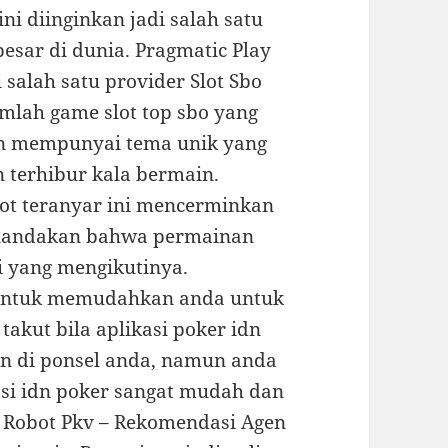
ni diinginkan jadi salah satu
besar di dunia. Pragmatic Play
i salah satu provider Slot Sbo
umlah game slot top sbo yang
tan mempunyai tema unik yang
n terhibur kala bermain.
lot teranyar ini mencerminkan
andakan bahwa permainan
 yang mengikutinya.
 untuk memudahkan anda untuk
takut bila aplikasi poker idn
 di ponsel anda, namun anda
asi idn poker sangat mudah dan
 Robot Pkv – Rekomendasi Agen