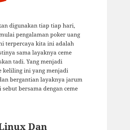
n digunakan tiap tiap hari,
emulai pengalaman poker uang
mi terpercaya kita ini adalah
stinya sama layaknya ceme
skan tadi. Yang menjadi
keliling ini yang menjadi
 dan bergantian layaknya jarum
di sebut bersama dengan ceme
 Linux Dan