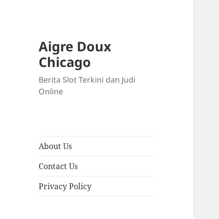
Aigre Doux
Chicago
Berita Slot Terkini dan Judi
Online
About Us
Contact Us
Privacy Policy