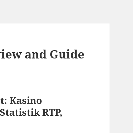
eview and Guide
ot: Kasino
tatistik RTP,