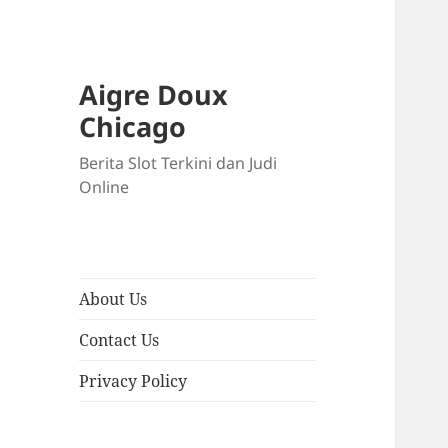
Aigre Doux
Chicago
Berita Slot Terkini dan Judi
Online
About Us
Contact Us
Privacy Policy