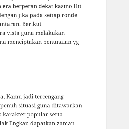
era berperan dekat kasino Hit
dengan jika pada setiap ronde
ntaran. Berikut
a vista guna melakukan
ama menciptakan penunaian yg
a, Kamu jadi tercengang
 penuh situasi guna ditawarkan
s karakter popular serta
dak Engkau dapatkan zaman