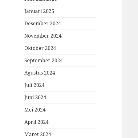
Januari 2025
Desember 2024
November 2024
Oktober 2024
September 2024
Agustus 2024
Juli 2024
Juni 2024
Mei 2024
April 2024
Maret 2024