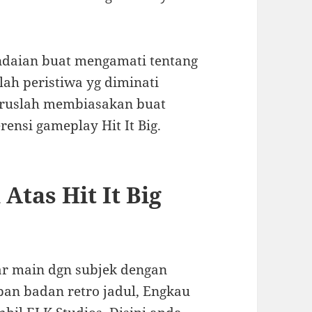
daian buat mengamati tentang
mlah peristiwa yg diminati
 Teruslah membiasakan buat
rensi gameplay Hit It Big.
Atas Hit It Big
r main dgn subjek dengan
n badan retro jadul, Engkau