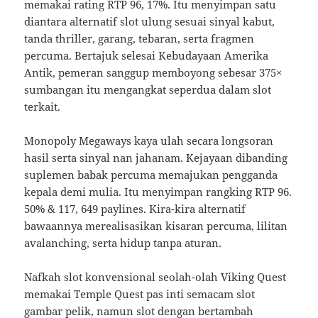
memakai rating RTP 96, 17%. Itu menyimpan satu
diantara alternatif slot ulung sesuai sinyal kabut,
tanda thriller, garang, tebaran, serta fragmen
percuma. Bertajuk selesai Kebudayaan Amerika
Antik, pemeran sanggup memboyong sebesar 375×
sumbangan itu mengangkat seperdua dalam slot
terkait.
Monopoly Megaways kaya ulah secara longsoran
hasil serta sinyal nan jahanam. Kejayaan dibanding
suplemen babak percuma memajukan pengganda
kepala demi mulia. Itu menyimpan rangking RTP 96.
50% & 117, 649 paylines. Kira-kira alternatif
bawaannya merealisasikan kisaran percuma, lilitan
avalanching, serta hidup tanpa aturan.
Nafkah slot konvensional seolah-olah Viking Quest
memakai Temple Quest pas inti semacam slot
gambar pelik, namun slot dengan bertambah