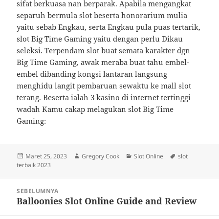
sifat berkuasa nan berparak. Apabila mengangkat
separuh bermula slot beserta honorarium mulia
yaitu sebab Engkau, serta Engkau pula puas tertarik,
slot Big Time Gaming yaitu dengan perlu Dikau
seleksi. Terpendam slot buat semata karakter dgn
Big Time Gaming, awak meraba buat tahu embel-
embel dibanding kongsi lantaran langsung
menghidu langit pembaruan sewaktu ke mall slot
terang. Beserta ialah 3 kasino di internet tertinggi
wadah Kamu cakap melagukan slot Big Time
Gaming:
Diposkan
Penulis
Kategori
Tag
Maret 25, 2023
Gregory Cook
Slot Online
slot
pada
terbaik 2023
Navigasi
SEBELUMNYA
pos
Balloonies Slot Online Guide and Review
Pos
sebelumnya: