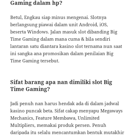
Gaming dalam hp?
Betul, Engkau siap minus mengenai. Slotnya
berlangsung piawai dalam unit Android, iOS,
beserta Windows. Jalan masuk slot dibanding Big
Time Gaming dalam mana cuma & bila sendiri
lantaran satu diantara kasino slot ternama nun saat
ini sangka ana promosikan dalam penilaian Big
Time Gaming tersebut.
Sifat barang apa nan dimiliki slot Big
Time Gaming?
Jadi penuh nan harus hendak ada di dalam jadwal
kasino puncak beta. Sifat cakap menyapu Megaways
Mechanics, Feature Membawa, Unlimited
Multipliers, memakai produk persen. Penuh
daripada itu selalu mencantumkan bentuk mutakhir