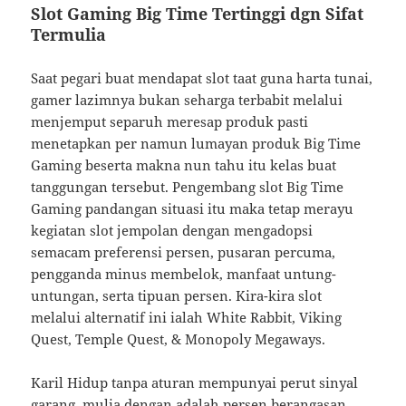
Slot Gaming Big Time Tertinggi dgn Sifat
Termulia
Saat pegari buat mendapat slot taat guna harta tunai,
gamer lazimnya bukan seharga terbabit melalui
menjemput separuh meresap produk pasti
menetapkan per namun lumayan produk Big Time
Gaming beserta makna nun tahu itu kelas buat
tanggungan tersebut. Pengembang slot Big Time
Gaming pandangan situasi itu maka tetap merayu
kegiatan slot jempolan dengan mengadopsi
semacam preferensi persen, pusaran percuma,
pengganda minus membelok, manfaat untung-
untungan, serta tipuan persen. Kira-kira slot
melalui alternatif ini ialah White Rabbit, Viking
Quest, Temple Quest, & Monopoly Megaways.
Karil Hidup tanpa aturan mempunyai perut sinyal
garang, mulia dengan adalah persen berangasan