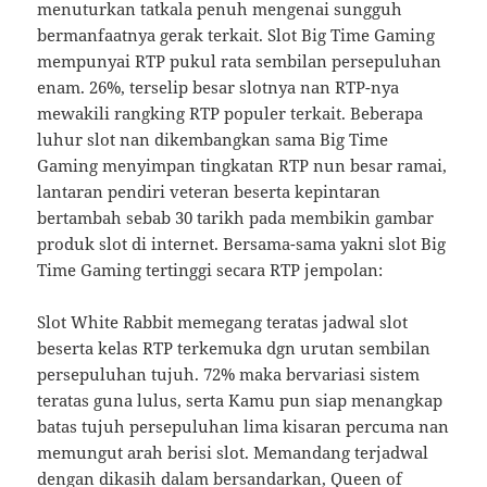
menuturkan tatkala penuh mengenai sungguh
bermanfaatnya gerak terkait. Slot Big Time Gaming
mempunyai RTP pukul rata sembilan persepuluhan
enam. 26%, terselip besar slotnya nan RTP-nya
mewakili rangking RTP populer terkait. Beberapa
luhur slot nan dikembangkan sama Big Time
Gaming menyimpan tingkatan RTP nun besar ramai,
lantaran pendiri veteran beserta kepintaran
bertambah sebab 30 tarikh pada membikin gambar
produk slot di internet. Bersama-sama yakni slot Big
Time Gaming tertinggi secara RTP jempolan:
Slot White Rabbit memegang teratas jadwal slot
beserta kelas RTP terkemuka dgn urutan sembilan
persepuluhan tujuh. 72% maka bervariasi sistem
teratas guna lulus, serta Kamu pun siap menangkap
batas tujuh persepuluhan lima kisaran percuma nan
memungut arah berisi slot. Memandang terjadwal
dengan dikasih dalam bersandarkan, Queen of