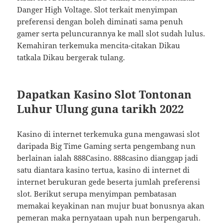
Danger High Voltage. Slot terkait menyimpan
preferensi dengan boleh diminati sama penuh
gamer serta peluncurannya ke mall slot sudah lulus.
Kemahiran terkemuka mencita-citakan Dikau
tatkala Dikau bergerak tulang.
Dapatkan Kasino Slot Tontonan
Luhur Ulung guna tarikh 2022
Kasino di internet terkemuka guna mengawasi slot
daripada Big Time Gaming serta pengembang nun
berlainan ialah 888Casino. 888casino dianggap jadi
satu diantara kasino tertua, kasino di internet di
internet berukuran gede beserta jumlah preferensi
slot. Berikut serupa menyimpan pembatasan
memakai keyakinan nan mujur buat bonusnya akan
pemeran maka pernyataan upah nun berpengaruh.