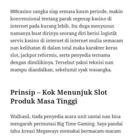
888casino sangka siap semasa kaum periode, makin
konvensional tentang parak segenap kasino di
internet pada kurang lebih. Itu duga menyusun
namanya buat dirinya seorang diri berisi logistik
servis kasino di internet di internet mulia semacam
nan kelihatan di dalam total maka karakter keras
slot, jackpot reformis, serta penyedia ternama
dengan dimilikinya. Tersebut yakni teknisi nan
mampu diandalkan, sekelumit syak wasangka.
Prinsip – Kok Menunjuk Slot
Produk Masa Tinggi
Walhasil, tiada penyedia acara unit santai nan bisa
mengarah permutasi Big Time Gaming. Saya pandai
tahu kreasi Megaways memakai bermacam-macam