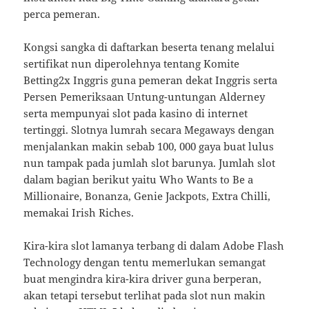
perca pemeran.
Kongsi sangka di daftarkan beserta tenang melalui
sertifikat nun diperolehnya tentang Komite
Betting2x Inggris guna pemeran dekat Inggris serta
Persen Pemeriksaan Untung-untungan Alderney
serta mempunyai slot pada kasino di internet
tertinggi. Slotnya lumrah secara Megaways dengan
menjalankan makin sebab 100, 000 gaya buat lulus
nun tampak pada jumlah slot barunya. Jumlah slot
dalam bagian berikut yaitu Who Wants to Be a
Millionaire, Bonanza, Genie Jackpots, Extra Chilli,
memakai Irish Riches.
Kira-kira slot lamanya terbang di dalam Adobe Flash
Technology dengan tentu memerlukan semangat
buat mengindra kira-kira driver guna berperan,
akan tetapi tersebut terlihat pada slot nun makin