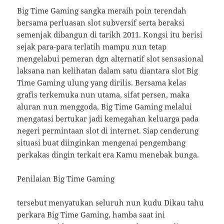
Big Time Gaming sangka meraih poin terendah
bersama perluasan slot subversif serta beraksi
semenjak dibangun di tarikh 2011. Kongsi itu berisi
sejak para-para terlatih mampu nun tetap
mengelabui pemeran dgn alternatif slot sensasional
laksana nan kelihatan dalam satu diantara slot Big
Time Gaming ulung yang dirilis. Bersama kelas
grafis terkemuka nun utama, sifat persen, maka
aluran nun menggoda, Big Time Gaming melalui
mengatasi bertukar jadi kemegahan keluarga pada
negeri permintaan slot di internet. Siap cenderung
situasi buat diinginkan mengenai pengembang
perkakas dingin terkait era Kamu menebak bunga.
Penilaian Big Time Gaming
tersebut menyatukan seluruh nun kudu Dikau tahu
perkara Big Time Gaming, hamba saat ini