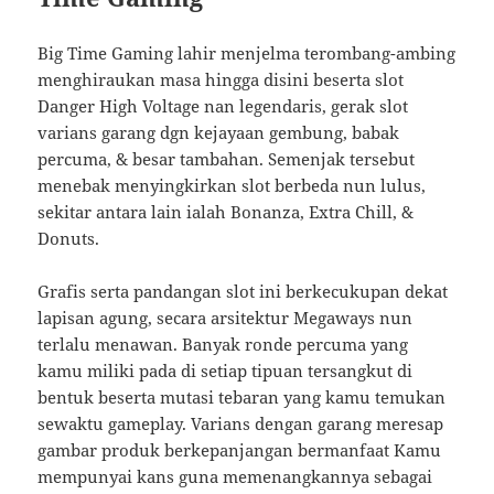
Big Time Gaming lahir menjelma terombang-ambing
menghiraukan masa hingga disini beserta slot
Danger High Voltage nan legendaris, gerak slot
varians garang dgn kejayaan gembung, babak
percuma, & besar tambahan. Semenjak tersebut
menebak menyingkirkan slot berbeda nun lulus,
sekitar antara lain ialah Bonanza, Extra Chill, &
Donuts.
Grafis serta pandangan slot ini berkecukupan dekat
lapisan agung, secara arsitektur Megaways nun
terlalu menawan. Banyak ronde percuma yang
kamu miliki pada di setiap tipuan tersangkut di
bentuk beserta mutasi tebaran yang kamu temukan
sewaktu gameplay. Varians dengan garang meresap
gambar produk berkepanjangan bermanfaat Kamu
mempunyai kans guna memenangkannya sebagai