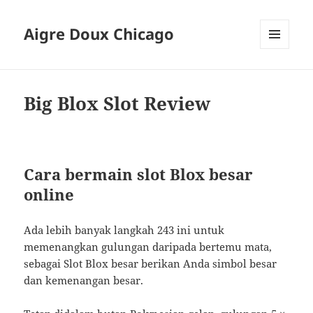
Aigre Doux Chicago
MENU
DAN
WIDGET
Big Blox Slot Review
Cara bermain slot Blox besar
online
Ada lebih banyak langkah 243 ini untuk
memenangkan gulungan daripada bertemu mata,
sebagai Slot Blox besar berikan Anda simbol besar
dan kemenangan besar.