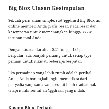
Big Blox Ulasan Kesimpulan
Sebuah permainan simple, slot Yggdrasil Big Blox ini
online memberi Anda grafis besar, nada besar dan
kesempatan untuk memenangkan hingga 3888x
taruhan total Anda.
Dengan kisaran taruhan 0,25 hingga 125 per
berputar, ada banyak peluang untuk setiap type
pemain untuk nikmati beberapa berputar.
Jika permainan yang lebih rumit adalah perihal
Anda, Anda barangkali ingin memeriksa dari
penyedia yang sama yang sedikit lebih tradisional,
tetapi miliki sentuhan Yggdrasil yang indah.
Kasino Blox Terbaik