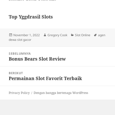
Top Yggdrasil Slots
Diposkan
Penulis
Kategori
Tag
November 1, 2022
Gregory Cook
Slot Online
agen
pada
dewa slot gacor
Navigasi
SEBELUMNYA
pos
Bonus Bears Slot Review
Pos
sebelumnya:
BERIKUT
Permainan Slot Favorit Terbaik
Pos
berikutnya:
Privacy Policy
Dengan bangga bertenaga WordPress