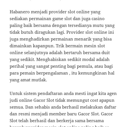
Habanero menjadi provider slot online yang
sediakan permainan game slot dan juga casino
paling baik bersama dengan tersedianya mutu yang
tidak butuh diragukan lagi. Provider slot online ini
juga menghadirkan permainan menarik yang bisa
dimainkan kapanpun. Trik bermain mesin slot
online selanjutnya adalah bertaruh bersama duit
yang sedikit. Menghabiskan sedikit modal adalah
perihal yang sangat penting bagi pemula, atau bagi
para pemain berpengalaman , itu kemungkinan hal
yang amat mutlak.
Untuk sistem pendaftaran anda mesti ingat kita agen
judi online Gacor Slot tidak memungut cost apapun
semua. Dan sehabis anda berhasil melakukan daftar
dan resmi menjadi member baru Gacor Slot. Gacor
Slot telah berhasil dan berkerja sama bersama