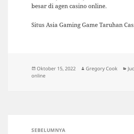
besar di agen casino online.
Situs Asia Gaming Game Taruhan Cas
Diposkan
Penulis
Ka
Oktober 15, 2022
Gregory Cook
Ju
pada
online
Navigasi
pos
SEBELUMNYA