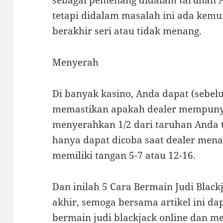
tetapi didalam masalah ini ada kem
berakhir seri atau tidak menang.
Menyerah
Di banyak kasino, Anda dapat (sebe
memastikan apakah dealer mempunya
menyerahkan 1/2 dari taruhan Anda
hanya dapat dicoba saat dealer men
memiliki tangan 5-7 atau 12-16.
Dan inilah 5 Cara Bermain Judi Black
akhir, semoga bersama artikel ini 
bermain judi blackjack online dan 