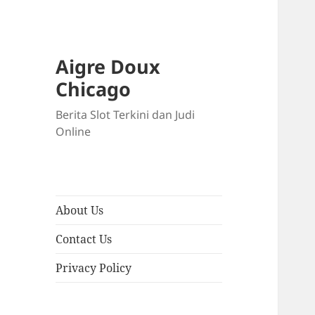
Aigre Doux
Chicago
Berita Slot Terkini dan Judi
Online
About Us
Contact Us
Privacy Policy