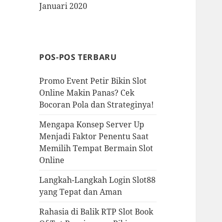
Januari 2020
POS-POS TERBARU
Promo Event Petir Bikin Slot
Online Makin Panas? Cek
Bocoran Pola dan Strateginya!
Mengapa Konsep Server Up
Menjadi Faktor Penentu Saat
Memilih Tempat Bermain Slot
Online
Langkah-Langkah Login Slot88
yang Tepat dan Aman
Rahasia di Balik RTP Slot Book