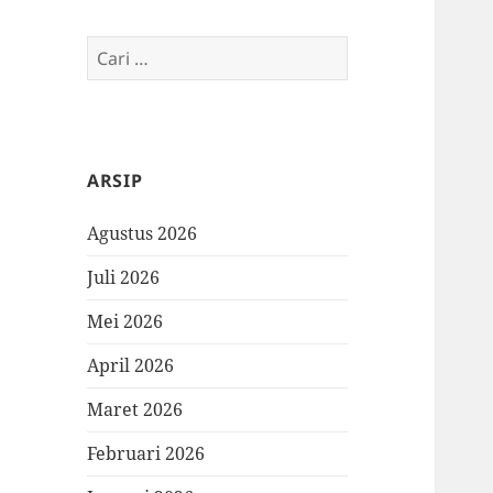
Cari
untuk:
ARSIP
Agustus 2026
Juli 2026
Mei 2026
April 2026
Maret 2026
Februari 2026