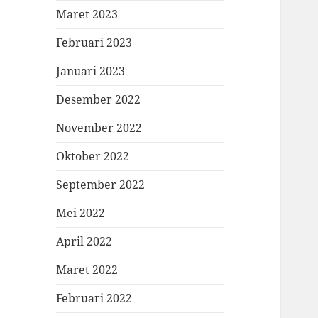
Maret 2023
Februari 2023
Januari 2023
Desember 2022
November 2022
Oktober 2022
September 2022
Mei 2022
April 2022
Maret 2022
Februari 2022