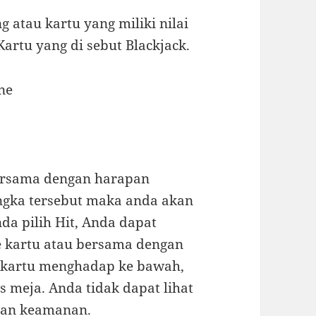
g atau kartu yang miliki nilai
rtu yang di sebut Blackjack.
ne
bersama dengan harapan
ngka tersebut maka anda akan
da pilih Hit, Anda dapat
 kartu atau bersama dengan
a kartu menghadap ke bawah,
 meja. Anda tidak dapat lihat
han keamanan.