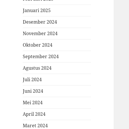
Januari 2025
Desember 2024
November 2024
Oktober 2024
September 2024
Agustus 2024
Juli 2024
Juni 2024
Mei 2024
April 2024
Maret 2024