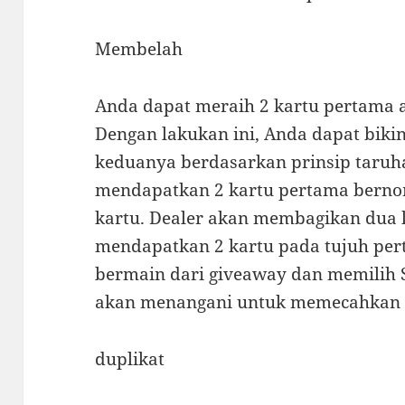
Membelah
Anda dapat meraih 2 kartu pertama
Dengan lakukan ini, Anda dapat biki
keduanya berdasarkan prinsip taruh
mendapatkan 2 kartu pertama bern
kartu. Dealer akan membagikan dua 
mendapatkan 2 kartu pada tujuh pe
bermain dari giveaway dan memilih
akan menangani untuk memecahkan di
duplikat