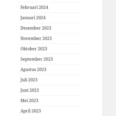
Februari 2024
Januari 2024
Desember 2023
November 2023
Oktober 2023
September 2023
Agustus 2023
Juli 2023
Juni 2023
Mei 2023
April 2023