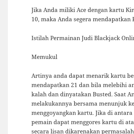
Jika Anda miliki Ace dengan kartu Kin
10, maka Anda segera mendapatkan Ka
Istilah Permainan Judi Blackjack Onli
Memukul
Artinya anda dapat menarik kartu 
mendapatkan 21 dan bila melebihi a
kalah dan dinyatakan Busted. Saat An
melakukannya bersama menunjuk ke
menggoyangkan kartu. Jika di antar
pemain dapat menggores kartu di atas
secara lisan dikarenakan permasala