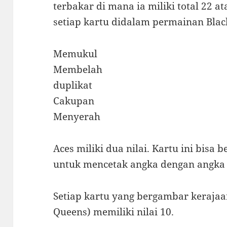
terbakar di mana ia miliki total 22 at
setiap kartu didalam permainan Blac
Memukul
Membelah
duplikat
Cakupan
Menyerah
Aces miliki dua nilai. Kartu ini bisa 
untuk mencetak angka dengan angka 
Setiap kartu yang bergambar kerajaan
Queens) memiliki nilai 10.